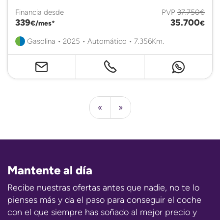
Financia desde
PVP
37.750€
339
35.700
€/mes*
€
Gasolina • 2025 • Automático • 7.356Km.
«
»
Mantente al día
Recibe nuestras ofertas antes que nadie, no te lo
pienses más y da el paso para conseguir el coche
con el que siempre has soñado al mejor precio y