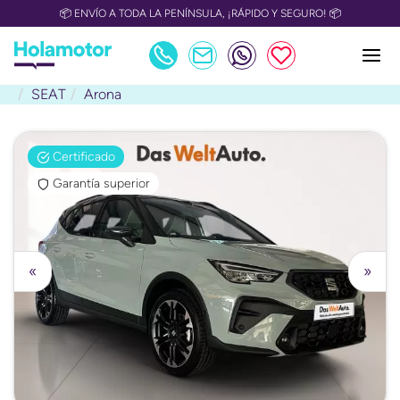
📦 ENVÍO A TODA LA PENÍNSULA, ¡RÁPIDO Y SEGURO! 📦
SEAT
Arona
Certificado
Garantía superior
«
»