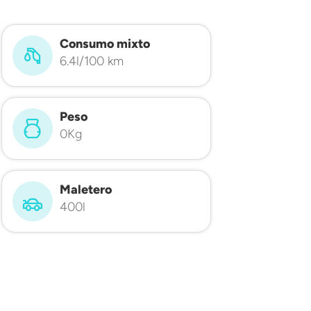
Consumo mixto
6.4l/100 km
Peso
0Kg
Maletero
400l