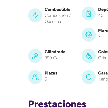
Combustible
Depó
Combustión /
40 l.
Gasolina
Marc
7
Cilindrada
Colo
999 Cc.
Gris
Plazas
Gara
5
1 año
Prestaciones