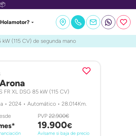
📦
 Holamotor?
5 kW (115 CV) de segunda mano
3
Arona
&S FR XL DSG 85 kW (115 CV)
a • 2024 • Automático • 28.014Km.
desde
PVP
22.900€
19.900
mes*
€
nanciación
Avísame si baja de precio