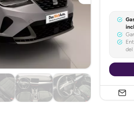
Ga
inc
Gar
Ent
del