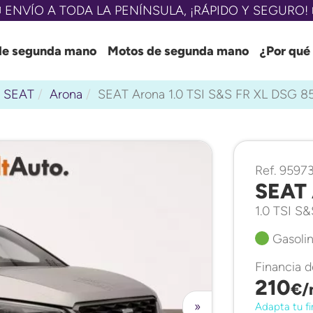
 ENVÍO A TODA LA PENÍNSULA, ¡RÁPIDO Y SEGURO! 
de segunda mano
Motos de segunda mano
¿Por qué
SEAT
Arona
SEAT Arona 1.0 TSI S&S FR XL DSG 8
Ref. 9597
SEAT 
1.0 TSI S
Gasolin
Financia 
210
€/
»
Adapta tu fi