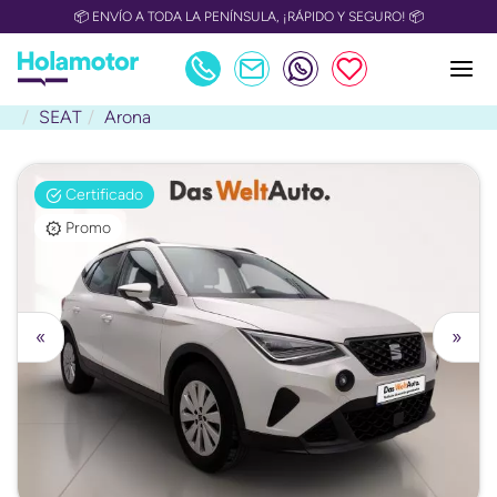
📦 ENVÍO A TODA LA PENÍNSULA, ¡RÁPIDO Y SEGURO! 📦
SEAT
Arona
Certificado
Promo
«
»