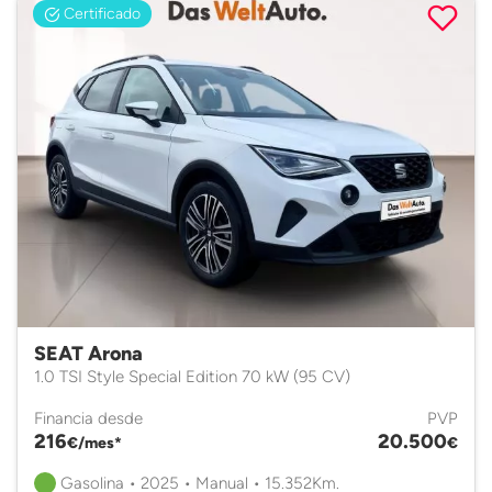
Certificado
SEAT Arona
1.0 TSI Style Special Edition 70 kW (95 CV)
Financia desde
PVP
216
20.500
€/mes*
€
Gasolina • 2025 • Manual • 15.352Km.