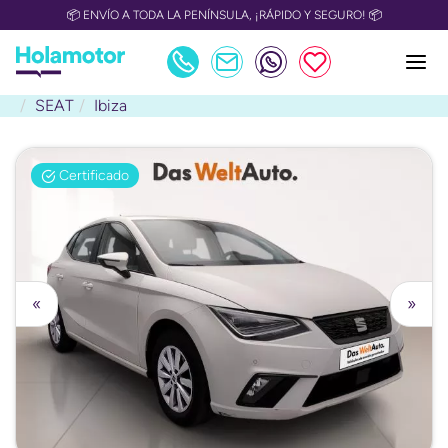
📦 ENVÍO A TODA LA PENÍNSULA, ¡RÁPIDO Y SEGURO! 📦
SEAT
Ibiza
Certificado
«
»