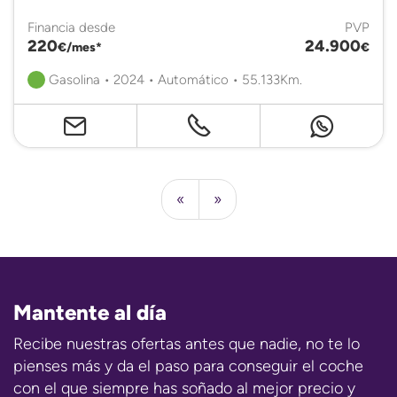
Financia desde
PVP
220
24.900
€/mes*
€
Gasolina • 2024 • Automático • 55.133Km.
«
»
Mantente al día
Recibe nuestras ofertas antes que nadie, no te lo
pienses más y da el paso para conseguir el coche
con el que siempre has soñado al mejor precio y