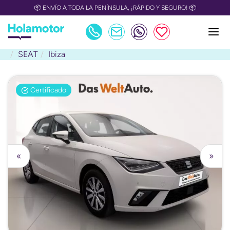
📦 ENVÍO A TODA LA PENÍNSULA, ¡RÁPIDO Y SEGURO! 📦
SEAT
Ibiza
Certificado
«
»