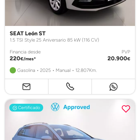
SEAT León ST
1.5 TSI Style 25 Aniversario 85 kW (116 CV)
Financia desde
PVP
220
20.900
€/mes*
€
Gasolina • 2025 • Manual • 12.807Km.
Certificado