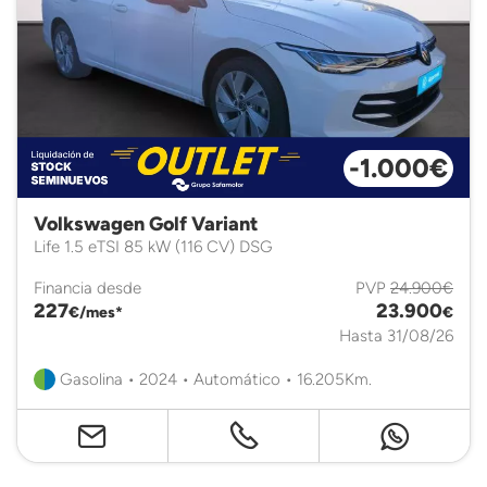
-1.000€
Volkswagen Golf Variant
Life 1.5 eTSI 85 kW (116 CV) DSG
Financia desde
PVP
24.900€
227
23.900
€/mes*
€
Hasta 31/08/26
Gasolina • 2024 • Automático • 16.205Km.