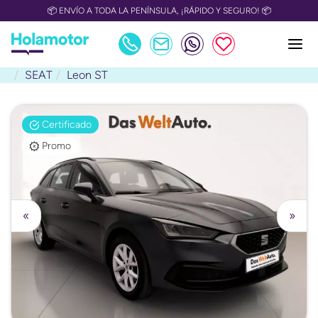
📦 ENVÍO A TODA LA PENÍNSULA, ¡RÁPIDO Y SEGURO! 📦
SEAT
Leon ST
Certificado
Promo
«
»