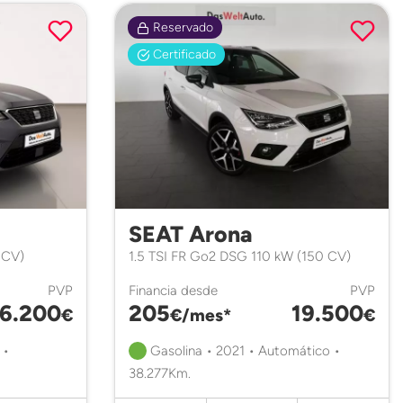
Reservado
Certificado
SEAT Arona
 CV)
1.5 TSI FR Go2 DSG 110 kW (150 CV)
PVP
Financia desde
PVP
16.200
205
19.500
€
€/mes*
€
 •
Gasolina • 2021 • Automático •
38.277Km.