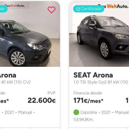
ado
Certificado
Arona
SEAT Arona
e 81 kW (110 CV)
1.0 TSI Style Go2 81 kW (110
sde
PVP
Financia desde
22.600
171
es*
€
€/mes*
 • 2021 • Manual •
Gasolina • 2021 • Manual
53.943Km.