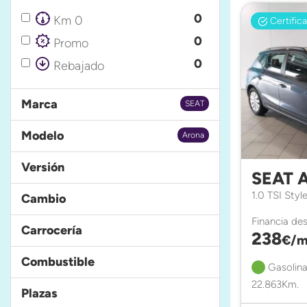
0
Km 0
Certific
0
Promo
0
Rebajado
Marca
SEAT
Modelo
Arona
Versión
SEAT 
1.0 TSI Styl
Cambio
Financia de
Carrocería
238
€/m
Combustible
Gasolina
22.863Km.
Plazas