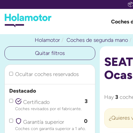

Coches 
Holamotor
Coches de segunda mano
Quitar filtros
SEAT
Ocas
Ocultar coches reservados
Destacado
Hay
3
coche
3
Certificado
Coches revisados por el fabricante.
¿Quieres v
0
Garantía superior
Coches con garantía superior a 1 año.