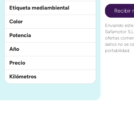
Etiqueta mediambiental
Color
Enviando este
Safamotor S.L.
Potencia
ofertas comerc
datos no se ce
Año
portabilidad.
Precio
Kilómetros