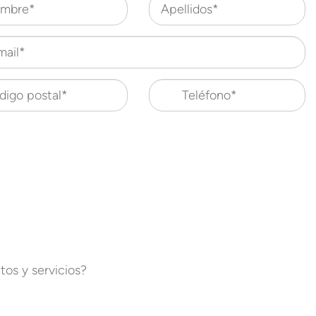
mbre*
Apellidos*
mail*
digo postal*
Teléfono*
os y servicios?