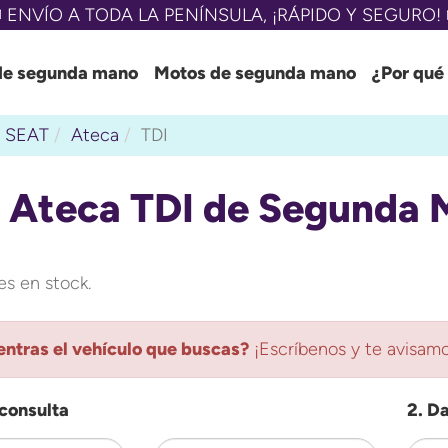
 ENVÍO A TODA LA PENÍNSULA, ¡RÁPIDO Y SEGURO! 
de segunda mano
Motos de segunda mano
¿Por qué
SEAT
Ateca
TDI
 Ateca TDI de Segunda 
s en stock.
ntras el vehículo que buscas?
¡Escríbenos y te avisamo
 consulta
2. D