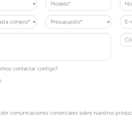
Modelo*
No
asta compra*
Presupuesto*
E-
Có
mos contactar contigo?
p
cibir comunicaciones comerciales sobre nuestros product