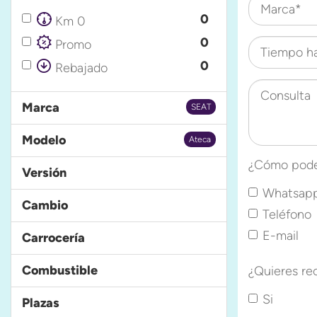
Marca*
0
Km 0
0
Promo
Tiempo h
0
Rebajado
Consulta
Marca
SEAT
Modelo
Ateca
¿Cómo pode
Versión
Whatsap
Cambio
Teléfono
E-mail
Carrocería
Combustible
¿Quieres re
Si
Plazas