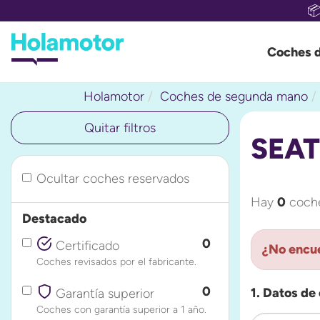

Coches 
Holamotor
Coches de segunda mano
Quitar filtros
SEAT
Ocultar coches reservados
Hay
0
coche
Destacado
0
Certificado
¿No encue
Coches revisados por el fabricante.
0
1. Datos de
Garantía superior
Coches con garantía superior a 1 año.