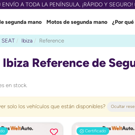
 ENVÍO A TODA LA PENÍNSULA, ¡RÁPIDO Y SEGURO! 
de segunda mano
Motos de segunda mano
¿Por qué
SEAT
Ibiza
Reference
 Ibiza Reference de Seg
s en stock.
er solo los vehículos que están disponibles?
Ocultar res
ado
Certificado