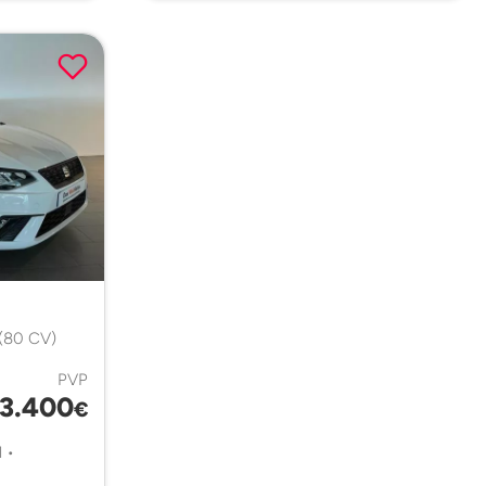
 (80 CV)
PVP
13.400
€
 •