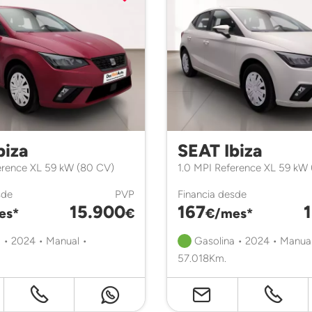
biza
SEAT Ibiza
erence XL 59 kW (80 CV)
1.0 MPI Reference XL 59 kW
sde
PVP
Financia desde
15.900
167
es*
€
€/mes*
 • 2024 • Manual •
Gasolina • 2024 • Manual
57.018Km.