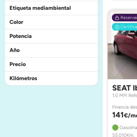
Etiqueta mediambiental
Reserva
Color
Certific
Potencia
Año
Precio
Kilómetros
SEAT I
1.0 MPI Ref
Financia de
141
€/m
Gasolina
55.010Km.