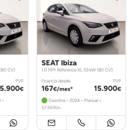
SEAT Ibiza
 (80 CV)
1.0 MPI Reference XL 59 kW (80 CV)
PVP
Financia desde
PVP
15.900
167
15.900
€
€/mes*
€
 •
Gasolina • 2024 • Manual •
57.561Km.