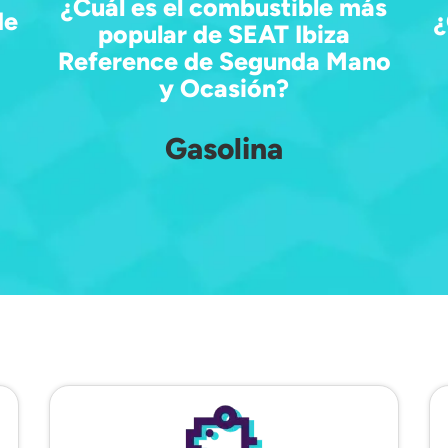
¿Cuál es el combustible más
de
¿
popular de SEAT Ibiza
Reference de Segunda Mano
y Ocasión?
Gasolina