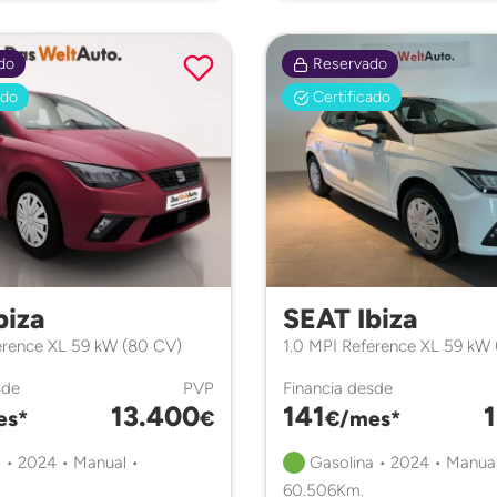
do
Reservado
ado
Certificado
biza
SEAT Ibiza
erence XL 59 kW (80 CV)
1.0 MPI Reference XL 59 kW
sde
PVP
Financia desde
13.400
141
es*
€
€/mes*
 • 2024 • Manual •
Gasolina • 2024 • Manual
60.506Km.