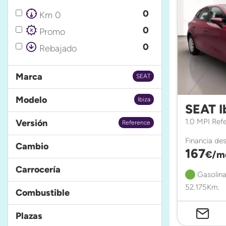
0
Km 0
0
Promo
0
Rebajado
Marca
SEAT
Modelo
Ibiza
SEAT I
1.0 MPI Ref
Versión
Reference
Financia de
Cambio
167
€/m
Carrocería
Gasolina
52.175Km.
Combustible
Plazas