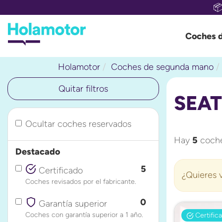

Coches 
Holamotor
Coches de segunda mano
Quitar filtros
SEAT
Ocultar coches reservados
Hay
5
coche
Destacado
5
Certificado
¿Quieres v
Coches revisados por el fabricante.
0
Garantía superior
Coches con garantía superior a 1 año.
Certific