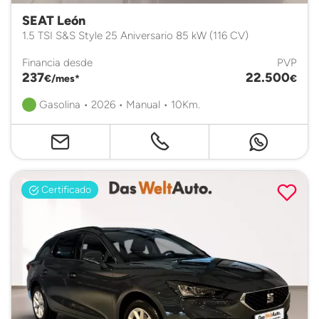
SEAT León
1.5 TSI S&S Style 25 Aniversario 85 kW (116 CV)
Financia desde
PVP
237
22.500
€/mes*
€
Gasolina • 2026 • Manual • 10Km.
Certificado