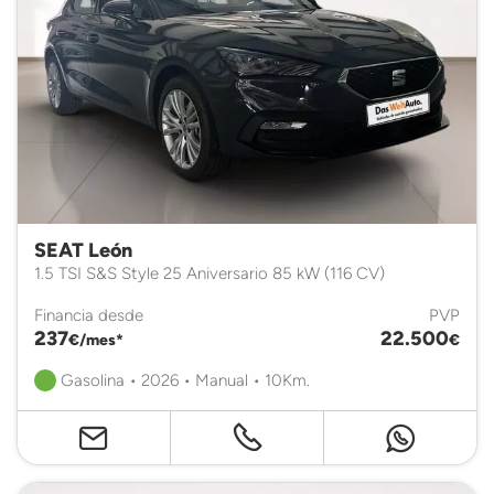
SEAT León
1.5 TSI S&S Style 25 Aniversario 85 kW (116 CV)
Financia desde
PVP
237
22.500
€/mes*
€
Gasolina • 2026 • Manual • 10Km.