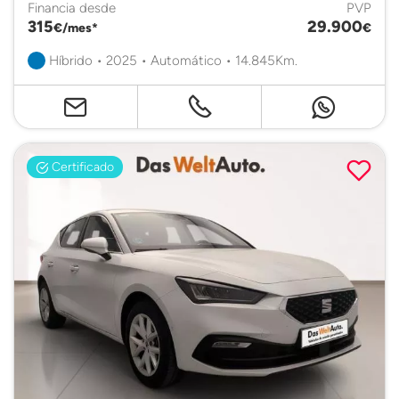
Financia desde
PVP
315
29.900
€/mes*
€
Híbrido • 2025 • Automático • 14.845Km.
Certificado