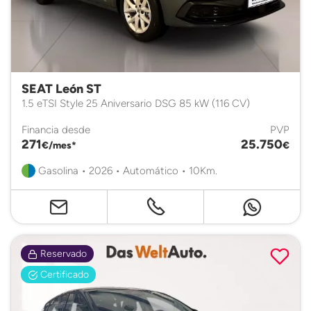
SEAT León ST
1.5 eTSI Style 25 Aniversario DSG 85 kW (116 CV)
Financia desde
PVP
271
25.750
€/mes*
€
Gasolina • 2026 • Automático • 10Km.
Reservado
Certificado