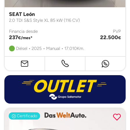
SEAT León
2.0 TDI S&S Style XL 85 kW (116 CV)
Financia desde
PVP
237
22.500
€/mes*
€
Diésel • 2025 • Manual • 17.010Km.
Certificado