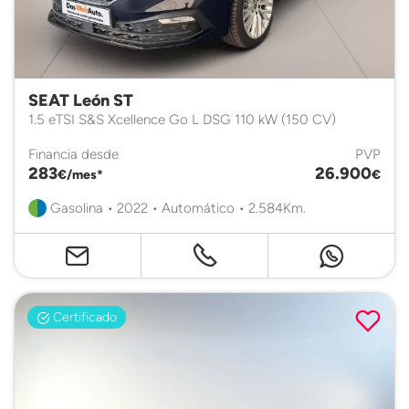
SEAT León ST
1.5 eTSI S&S Xcellence Go L DSG 110 kW (150 CV)
Financia desde
PVP
283
26.900
€/mes*
€
Gasolina • 2022 • Automático • 2.584Km.
Certificado