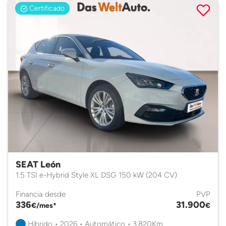
Certificado
SEAT León
1.5 TSI e-Hybrid Style XL DSG 150 kW (204 CV)
Financia desde
PVP
336
31.900
€/mes*
€
Híbrido • 2026 • Automático • 3.820Km.