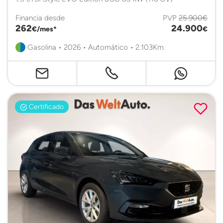
Financia desde
PVP
25.900€
262
24.900
€/mes*
€
Gasolina • 2026 • Automático • 2.103Km.
Certificado