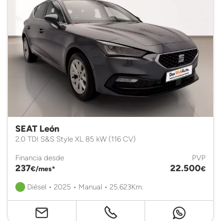
SEAT León
2.0 TDI S&S Style XL 85 kW (116 CV)
Financia desde
PVP
237
22.500
€/mes*
€
Diésel • 2025 • Manual • 25.623Km.