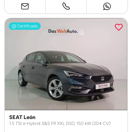
Certificado
SEAT León
1.5 TSI e-Hybrid S&S FR XXL DSG 150 kW (204 CV)