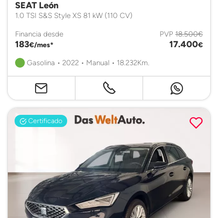
SEAT León
1.0 TSI S&S Style XS 81 kW (110 CV)
Financia desde
PVP
18.500€
183
17.400
€/mes*
€
Gasolina • 2022 • Manual • 18.232Km.
Certificado