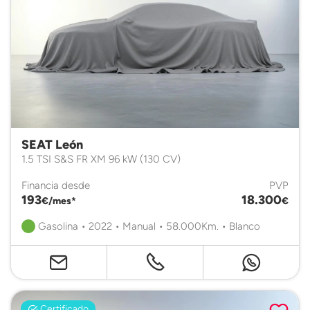
SEAT León
1.5 TSI S&S FR XM 96 kW (130 CV)
Financia desde
PVP
193
18.300
€/mes*
€
Gasolina • 2022 • Manual • 58.000Km. • Blanco
Certificado