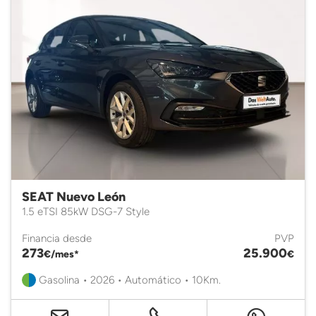
SEAT Nuevo León
1.5 eTSI 85kW DSG-7 Style
Financia desde
PVP
273
25.900
€/mes*
€
Gasolina • 2026 • Automático • 10Km.