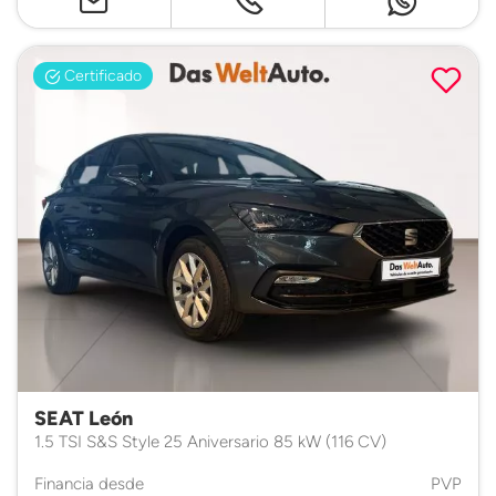
Certificado
SEAT León
1.5 TSI S&S Style 25 Aniversario 85 kW (116 CV)
Financia desde
PVP