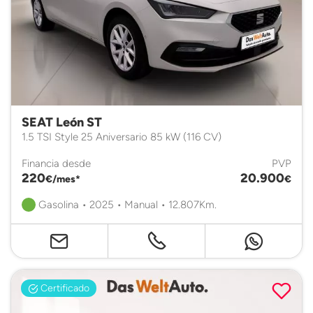
SEAT León ST
1.5 TSI Style 25 Aniversario 85 kW (116 CV)
Financia desde
PVP
220
20.900
€/mes*
€
Gasolina • 2025 • Manual • 12.807Km.
Certificado