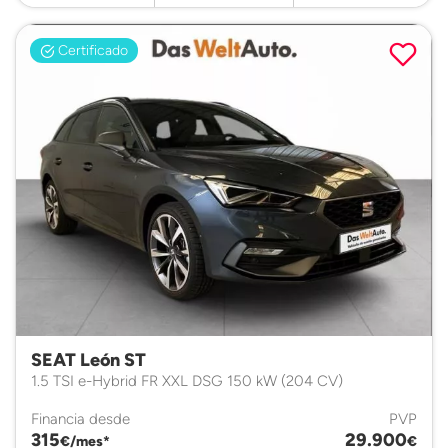
Certificado
SEAT León ST
1.5 TSI e-Hybrid FR XXL DSG 150 kW (204 CV)
Financia desde
PVP
315
29.900
€/mes*
€