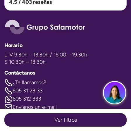
4,5 / 403 reseñas
Horario
L-V 9:30h – 13:30h / 16:00 – 19:30h
S 10:30h – 13:30h
Contáctanos
¿Te llamamos?
605 31 23 33
605 312 333
Envíanos un e-mail
Ver filtros
Visítanos
Concesionario segunda mano Málaga