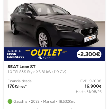
-2.300€
SEAT Leon ST
1.0 TSI S&S Style XS 81 kW (110 CV)
Financia desde
PVP
19.200€
178
16.900
€/mes*
€
Hasta 31/08/26
Gasolina • 2022 • Manual • 18.532Km.