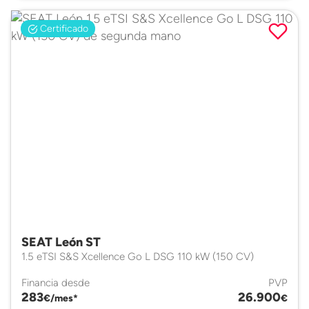
Certificado
SEAT León ST
1.5 eTSI S&S Xcellence Go L DSG 110 kW (150 CV)
Financia desde
PVP
283
26.900
€/mes*
€