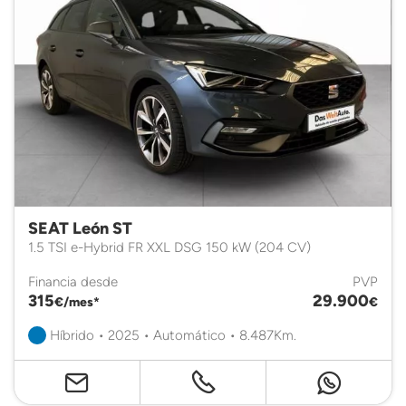
SEAT León ST
1.5 TSI e-Hybrid FR XXL DSG 150 kW (204 CV)
Financia desde
PVP
315
29.900
€/mes*
€
Híbrido • 2025 • Automático • 8.487Km.