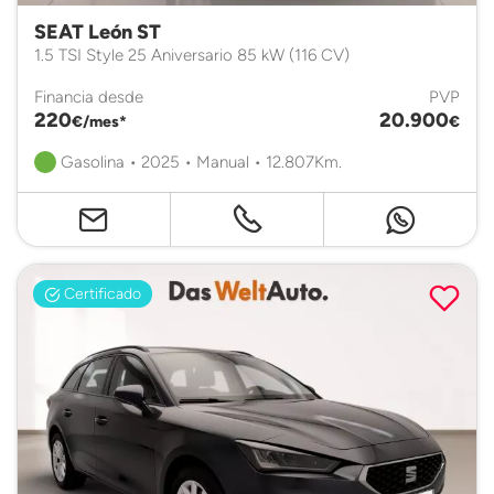
SEAT León ST
1.5 TSI Style 25 Aniversario 85 kW (116 CV)
Financia desde
PVP
220
20.900
€/mes*
€
Gasolina • 2025 • Manual • 12.807Km.
Certificado