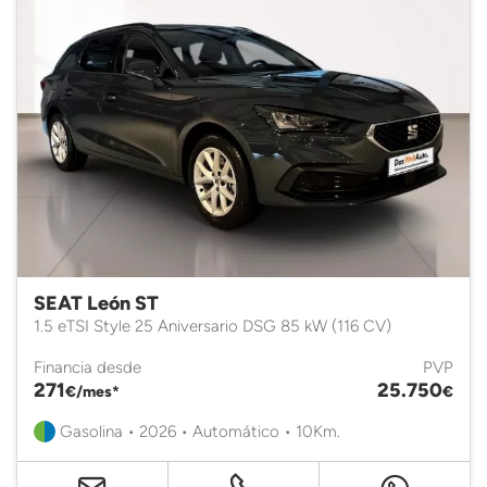
SEAT León ST
1.5 eTSI Style 25 Aniversario DSG 85 kW (116 CV)
Financia desde
PVP
271
25.750
€/mes*
€
Gasolina • 2026 • Automático • 10Km.