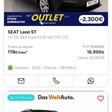
-2.300€
SEAT Leon ST
1.0 TSI S&S Style XS 81 kW (110 CV)
Financia desde
PVP
19.200€
178
16.900
€/mes*
€
Hasta 31/08/26
Gasolina • 2022 • Manual • 18.532Km.
Certificado