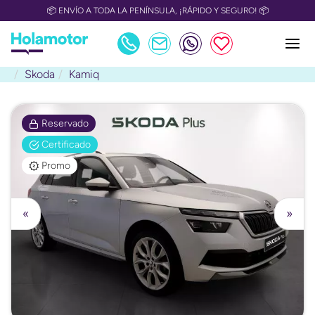
📦 ENVÍO A TODA LA PENÍNSULA, ¡RÁPIDO Y SEGURO! 📦
Skoda
Kamiq
Reservado
Certificado
Promo
«
»