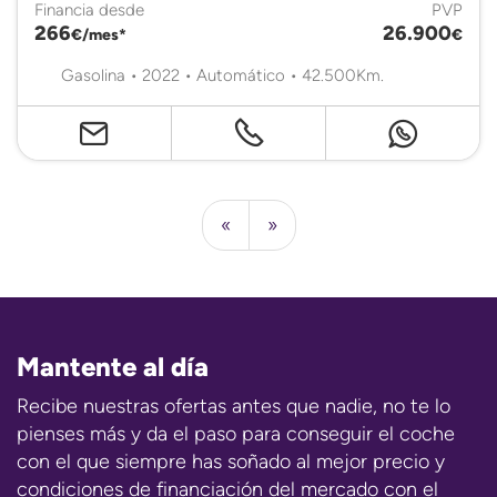
Financia desde
PVP
266
26.900
€/mes*
€
Gasolina • 2022 • Automático • 42.500Km.
«
»
Mantente al día
Recibe nuestras ofertas antes que nadie, no te lo
pienses más y da el paso para conseguir el coche
con el que siempre has soñado al mejor precio y
condiciones de financiación del mercado con el