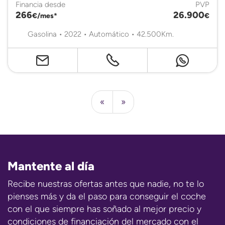
Financia desde
PVP
266
26.900
€/mes*
€
Gasolina • 2022 • Automático • 42.500Km.
«
»
Mantente al día
Recibe nuestras ofertas antes que nadie, no te lo
pienses más y da el paso para conseguir el coche
con el que siempre has soñado al mejor precio y
condiciones de financiación del mercado con el