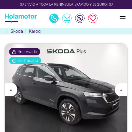
📦 ENVÍO A TODA LA PENÍNSULA, ¡RÁPIDO Y SEGURO! 📦
Skoda
Karoq
Reservado
Certificado
«
»