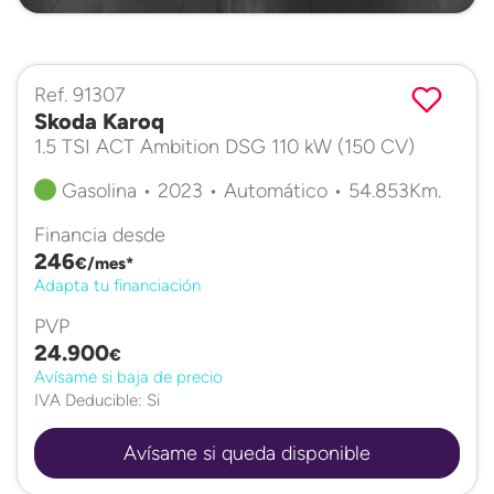
Ref. 91307
Skoda Karoq
1.5 TSI ACT Ambition DSG 110 kW (150 CV)
Gasolina • 2023 • Automático • 54.853Km.
Financia desde
246
€/mes*
Adapta tu financiación
PVP
24.900
€
Avísame si baja de precio
IVA Deducible: Si
Avísame si queda disponible