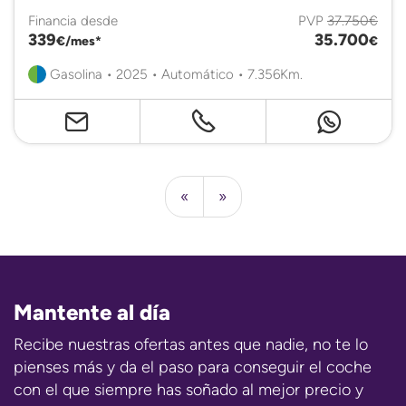
Financia desde
PVP
37.750€
339
35.700
€/mes*
€
Gasolina • 2025 • Automático • 7.356Km.
«
»
Mantente al día
Recibe nuestras ofertas antes que nadie, no te lo
pienses más y da el paso para conseguir el coche
con el que siempre has soñado al mejor precio y