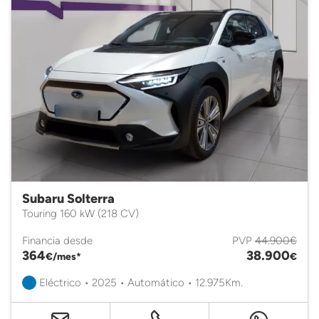
Subaru Solterra
Touring 160 kW (218 CV)
Financia desde
PVP
44.900€
364
38.900
€/mes*
€
Eléctrico • 2025 • Automático • 12.975Km.