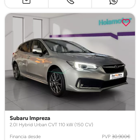
Subaru Impreza
2.0I Hybrid Urban CVT 110 kW (150 CV)
Financia desde
PVP
30.900€