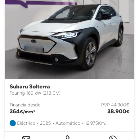
Subaru Solterra
Touring 160 kW (218 CV)
Financia desde
PVP
44.900€
364
38.900
€/mes*
€
Eléctrico • 2025 • Automático • 12.975Km.