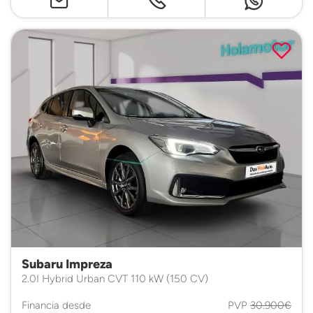
Subaru Impreza
2.0I Hybrid Urban CVT 110 kW (150 CV)
Financia desde
PVP
30.900€