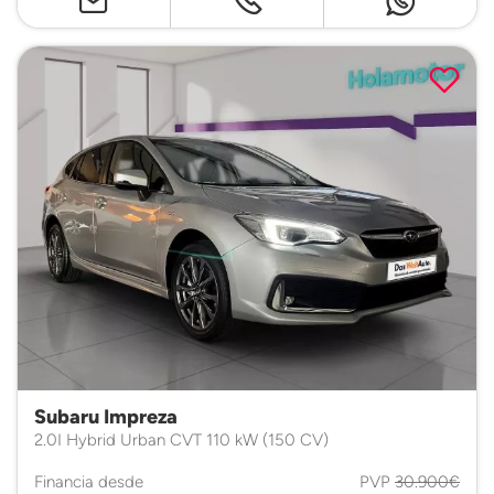
Subaru Impreza
2.0I Hybrid Urban CVT 110 kW (150 CV)
Financia desde
PVP
30.900€