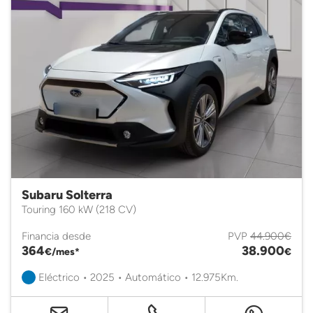
Subaru Solterra
Touring 160 kW (218 CV)
Financia desde
PVP
44.900€
364
38.900
€/mes*
€
Eléctrico • 2025 • Automático • 12.975Km.