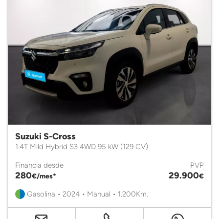
Suzuki S-Cross
1.4T Mild Hybrid S3 4WD 95 kW (129 CV)
Financia desde
PVP
280
29.900
€/mes*
€
Gasolina • 2024 • Manual • 1.200Km.