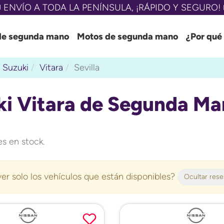
 ENVÍO A TODA LA PENÍNSULA, ¡RÁPIDO Y SEGURO! 
de segunda mano
Motos de segunda mano
¿Por qué
Suzuki
Vitara
Sevilla
i Vitara de Segunda Man
s en stock.
er solo los vehículos que están disponibles?
Ocultar res