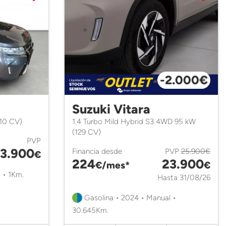
-2.000€
Suzuki Vitara
110 CV)
1.4 Turbo Mild Hybrid S3 4WD 95 kW
(129 CV)
PVP
3.900
Financia desde
PVP
25.900€
€
224
23.900
€/mes*
€
 • 1Km.
Hasta 31/08/26
Gasolina • 2024 • Manual •
30.645Km.