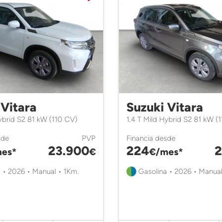
 Vitara
Suzuki Vitara
Hybrid S2 81 kW (110 CV)
1.4 T Mild Hybrid S2 81 kW (
sde
PVP
Financia desde
23.900
224
2
es*
€
€/mes*
 • 2026 • Manual • 1Km.
Gasolina • 2026 • Manual