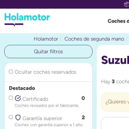

Coches 
Holamotor
Coches de segunda mano
Quitar filtros
Suzuk
Ocultar coches reservados
Hay
3
coche
Destacado
0
Certificado
¿Quieres v
Coches revisados por el fabricante.
2
Garantía superior
Coches con garantía superior a 1 año.