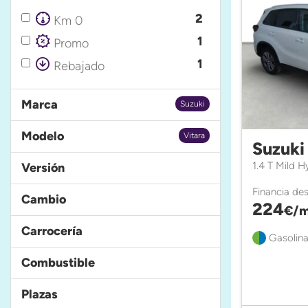
2
Km 0
1
Promo
1
Rebajado
Marca
Suzuki
Modelo
Vitara
Suzuki
1.4 T Mild 
Versión
Financia de
Cambio
224
€/m
Carrocería
Gasolina
Combustible
Plazas