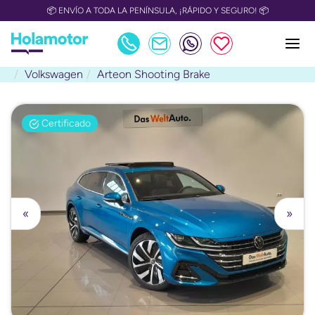
📦 ENVÍO A TODA LA PENÍNSULA, ¡RÁPIDO Y SEGURO! 📦
Volkswagen
Arteon Shooting Brake
Certificado
«
»