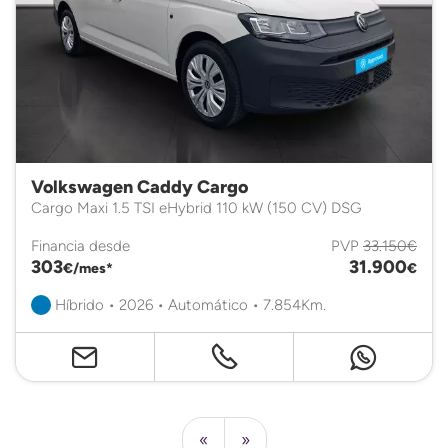
Volkswagen Caddy Cargo
Cargo Maxi 1.5 TSI eHybrid 110 kW (150 CV) DSG
Financia desde
PVP
33.150€
303
31.900
€/mes*
€
Híbrido • 2026 • Automático • 7.854Km.
«
»