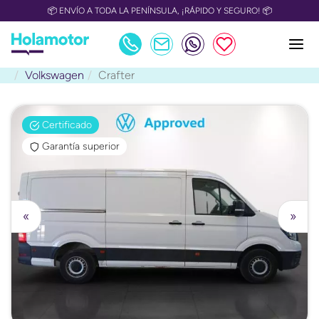
📦 ENVÍO A TODA LA PENÍNSULA, ¡RÁPIDO Y SEGURO! 📦
Volkswagen
Crafter
Certificado
Garantía superior
«
»