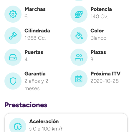
Marchas
Potencia
6
140 Cv.
Cilindrada
Color
1.968 Cc.
Blanco
Puertas
Plazas
4
3
Garantía
Próxima ITV
2 años y 2
2029-10-28
meses
Prestaciones
Aceleración
s 0 a 100 km/h