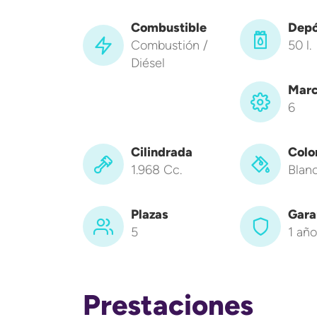
Combustible
Depó
Combustión /
50 l.
Diésel
Marc
6
Cilindrada
Colo
1.968 Cc.
Blan
Plazas
Gara
5
1 año
Prestaciones