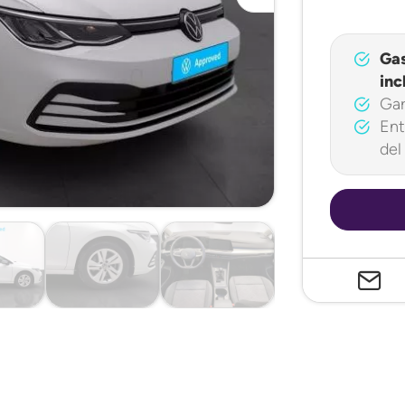
Ga
inc
Gar
Ent
del