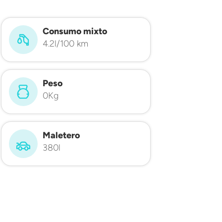
Consumo mixto
4.2l/100 km
Peso
0Kg
Maletero
380l