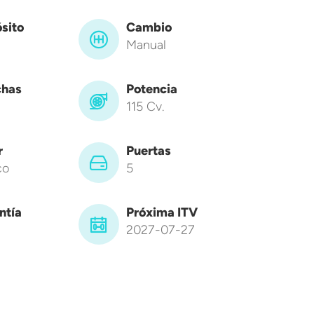
sito
Cambio
Manual
has
Potencia
115 Cv.
r
Puertas
co
5
ntía
Próxima ITV
2027-07-27