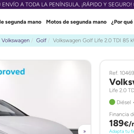
 ENVÍO A TODA LA PENÍNSULA, ¡RÁPIDO Y SEGURO! 
de segunda mano
Motos de segunda mano
¿Por qué
Volkswagen
Golf
Volkswagen Golf Life 2.0 TDI 85
Ref. 10469
Volks
Life 2.0 T
Diésel 
Financia 
189
€/
»
Adapta tu fi