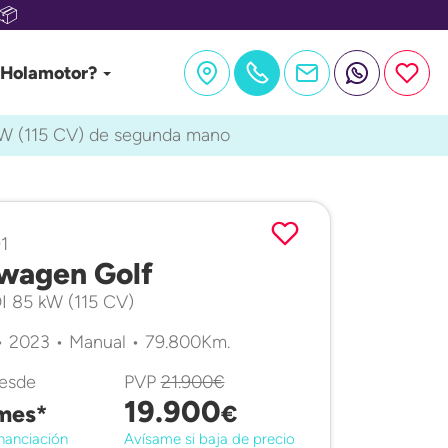
📦
 Holamotor?
 kW (115 CV) de segunda mano
1
wagen Golf
DI 85 kW (115 CV)
• 2023 • Manual • 79.800Km.
desde
PVP
21.900€
19.900
mes*
€
nanciación
Avísame si baja de precio