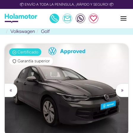
📦 ENVÍO A TODA LA PENÍNSULA, ¡RÁPIDO Y SEGURO! 📦
Volkswagen
Golf
Certificado
Garantía superior
«
»