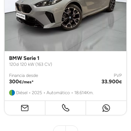
BMW Serie 1
120d 120 kW (163 CV)
Financia desde
PVP
300
33.900
€/mes*
€
Diésel • 2025 • Automático • 18.614Km.