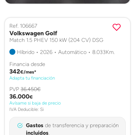
Ref. 106667
Volkswagen Golf
Match 1.5 PHEV 150 kW (204 CV) DSG
Híbrido • 2026 • Automático • 8.033Km.
Financia desde
342
€/mes*
Adapta tu financiación
PVP
36.450€
36.000
€
Avísame si baja de precio
IVA Deducible: Si
Gastos
de transferencia y preparación
incluidos
.