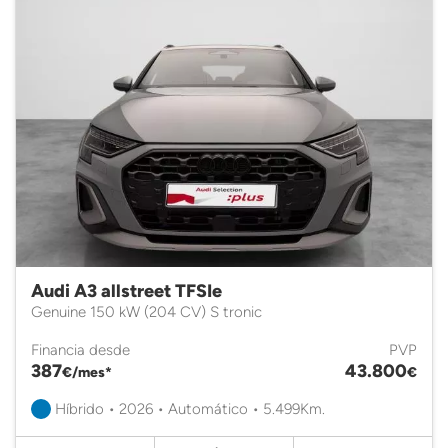
Audi A3 allstreet TFSIe
Genuine 150 kW (204 CV) S tronic
Financia desde
PVP
387
43.800
€/mes*
€
Híbrido • 2026 • Automático • 5.499Km.