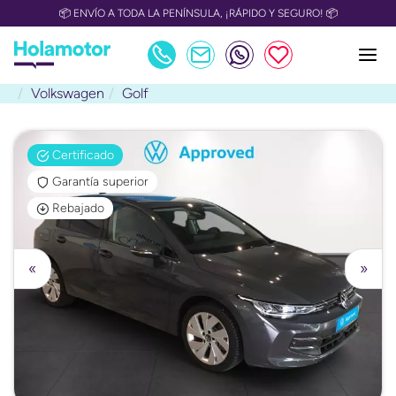
📦 ENVÍO A TODA LA PENÍNSULA, ¡RÁPIDO Y SEGURO! 📦
Volkswagen
Golf
Certificado
Garantía superior
Rebajado
«
»