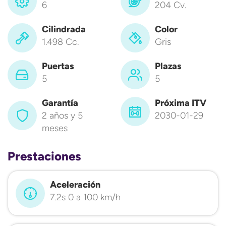
6
204 Cv.
Cilindrada
Color
1.498 Cc.
Gris
Puertas
Plazas
5
5
Garantía
Próxima ITV
2 años y 5
2030-01-29
meses
Prestaciones
Aceleración
7.2s 0 a 100 km/h