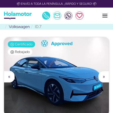
📦 ENVÍO A TODA LA PENÍNSULA, ¡RÁPIDO Y SEGURO! 📦
Volkswagen
ID.7
Certificado
Rebajado
«
»