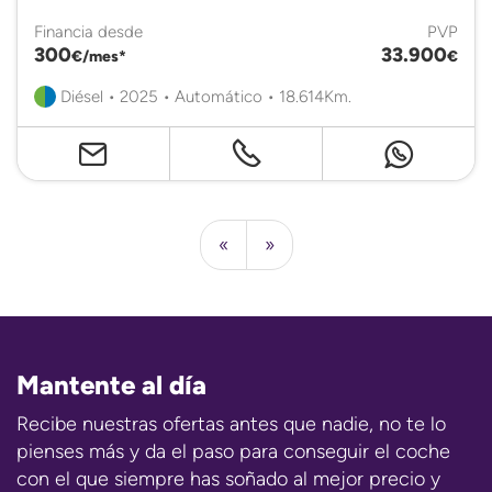
Financia desde
PVP
300
33.900
€/mes*
€
Diésel • 2025 • Automático • 18.614Km.
«
»
Mantente al día
Recibe nuestras ofertas antes que nadie, no te lo
pienses más y da el paso para conseguir el coche
con el que siempre has soñado al mejor precio y