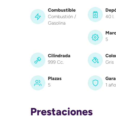
Combustible
Depó
Combustión /
40 l.
Gasolina
Marc
5
Cilindrada
Colo
999 Cc.
Gris
Plazas
Gara
5
1 año
Prestaciones