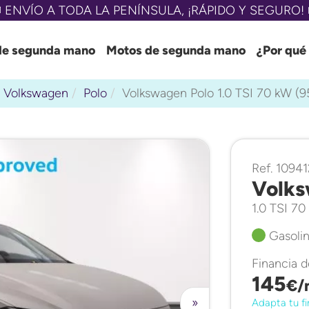
 ENVÍO A TODA LA PENÍNSULA, ¡RÁPIDO Y SEGURO! 
de segunda mano
Motos de segunda mano
¿Por qué
Volkswagen
Polo
Volkswagen Polo 1.0 TSI 70 kW (
Ref. 10941
Volks
1.0 TSI 7
Gasolin
Financia 
145
€/
»
Adapta tu fi