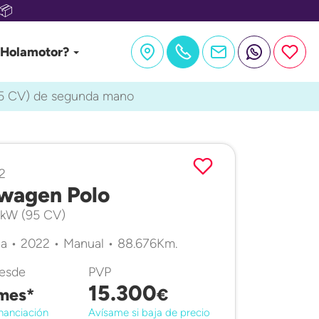
📦
 Holamotor?
95 CV) de segunda mano
2
wagen Polo
0 kW (95 CV)
a • 2022 • Manual • 88.676Km.
desde
PVP
15.300
mes*
€
nanciación
Avísame si baja de precio