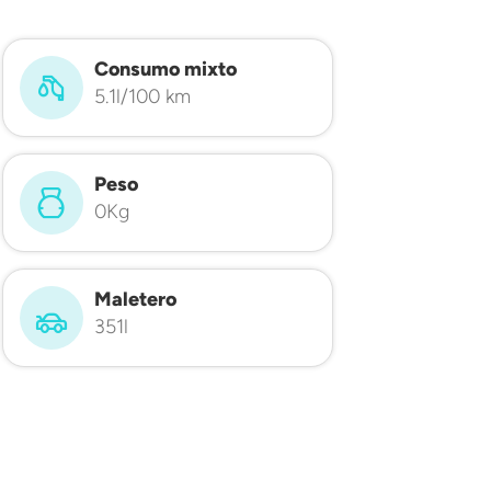
Consumo mixto
5.1l/100 km
Peso
0Kg
Maletero
351l