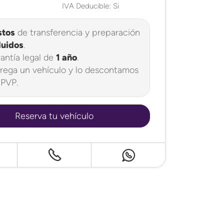
IVA Deducible: Si
stos
de transferencia y preparación
luidos
.
antía legal de
1 año
.
rega un vehículo y lo descontamos
 PVP.
Reserva tu vehículo