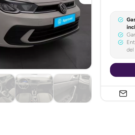
Ga
inc
Gar
Ent
del