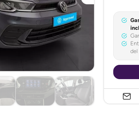
Ga
inc
Gar
Ent
del