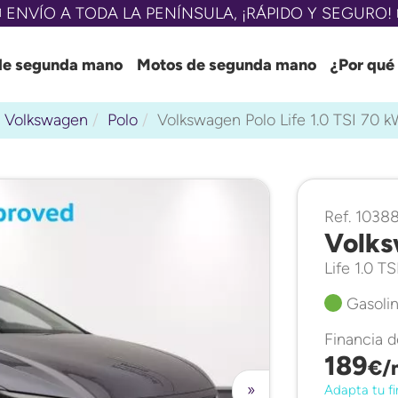
 ENVÍO A TODA LA PENÍNSULA, ¡RÁPIDO Y SEGURO! 
de segunda mano
Motos de segunda mano
¿Por qué
Volkswagen
Polo
Volkswagen Polo Life 1.0 TSI 70
Ref. 1038
Volks
Life 1.0 
Gasolin
Financia 
189
€/
»
Adapta tu fi