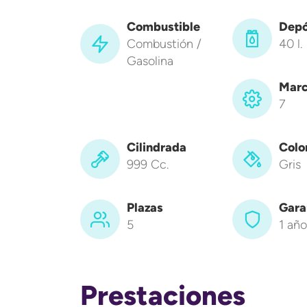
Combustible
Depó
Combustión /
40 l.
Gasolina
Marc
7
Cilindrada
Colo
999 Cc.
Gris
Plazas
Gara
5
1 año
Prestaciones