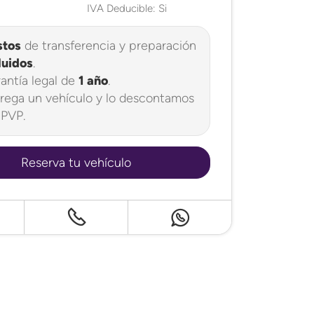
IVA Deducible: Si
stos
de transferencia y preparación
luidos
.
antía legal de
1 año
.
rega un vehículo y lo descontamos
 PVP.
Reserva tu vehículo