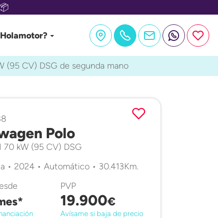
📦
 Holamotor?
 kW (95 CV) DSG de segunda mano
88
wagen Polo
TSI 70 kW (95 CV) DSG
a • 2024 • Automático • 30.413Km.
desde
PVP
19.900
mes*
€
nanciación
Avísame si baja de precio