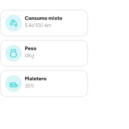
Consumo mixto
5.4l/100 km
Peso
0Kg
Maletero
351l