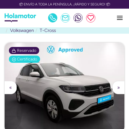
📦 ENVÍO A TODA LA PENÍNSULA, ¡RÁPIDO Y SEGURO! 📦
Volkswagen
T-Cross
Reservado
Certificado
«
»