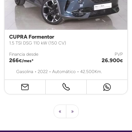
CUPRA Formentor
1.5 TSI DSG 110 kW (150 CV)
Financia desde
PVP
266
26.900
€/mes*
€
Gasolina • 2022 • Automático • 42.500Km.
«
»