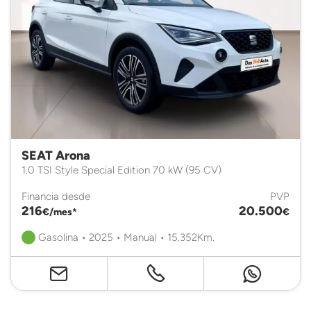
SEAT Arona
1.0 TSI Style Special Edition 70 kW (95 CV)
Financia desde
PVP
216
20.500
€/mes*
€
Gasolina • 2025 • Manual • 15.352Km.