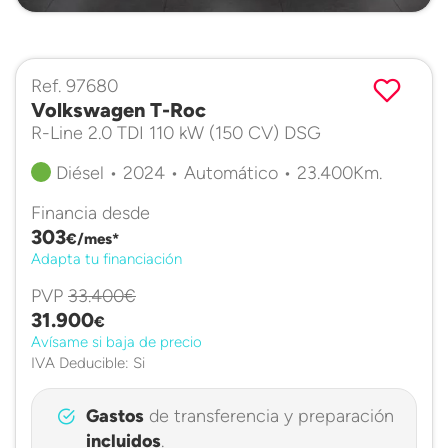
Ref. 97680
Volkswagen T-Roc
R-Line 2.0 TDI 110 kW (150 CV) DSG
Diésel • 2024 • Automático • 23.400Km.
Financia desde
303
€/mes*
Adapta tu financiación
PVP
33.400€
31.900
€
Avísame si baja de precio
IVA Deducible: Si
Gastos
de transferencia y preparación
incluidos
.