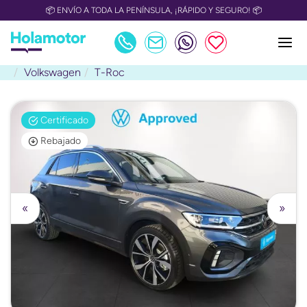
📦 ENVÍO A TODA LA PENÍNSULA, ¡RÁPIDO Y SEGURO! 📦
Volkswagen
T-Roc
Certificado
Rebajado
«
»