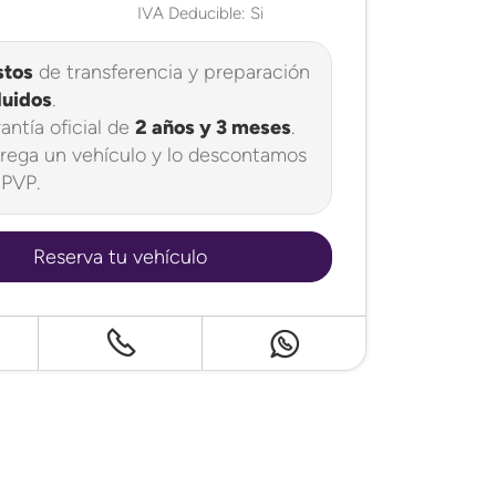
IVA Deducible: Si
stos
de transferencia y preparación
luidos
.
antía oficial de
2 años y 3 meses
.
rega un vehículo y lo descontamos
 PVP.
Reserva tu vehículo