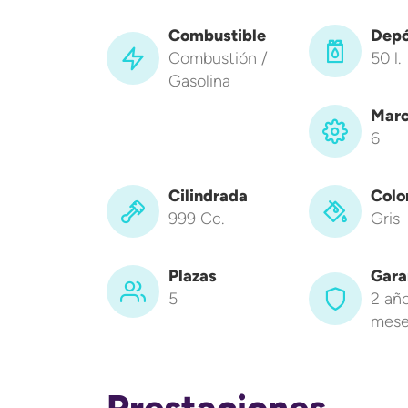
Combustible
Depó
Combustión /
50 l.
Gasolina
Marc
6
Cilindrada
Colo
999 Cc.
Gris
Plazas
Gara
5
2 año
mese
Prestaciones