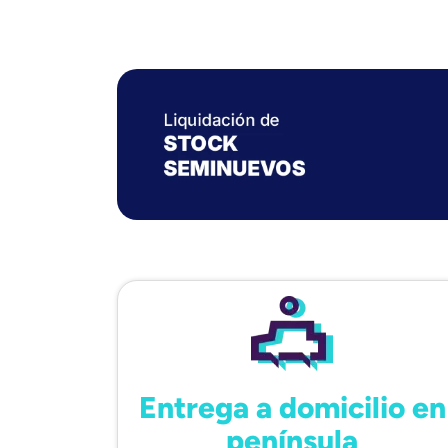
Entrega a domicilio en
península