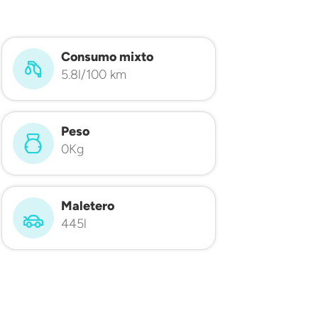
Consumo mixto
5.8l/100 km
Peso
0Kg
Maletero
445l