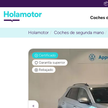

Coches 
Holamotor
Coches de segunda mano
Certificado
Garantía superior
Rebajado
«