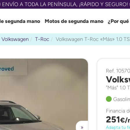
 ENVÍO A TODA LA PENÍNSULA, ¡RÁPIDO Y SEGURO! 
de segunda mano
Motos de segunda mano
¿Por qué
Volkswagen
T-Roc
Volkswagen T-Roc «Más» 1.0 TS
Ref. 1057
Volks
"Más" 1.0 
Gasolin
Financia 
251
€/
»
Adapta tu fi