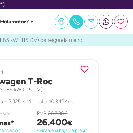
📦
 Holamotor?
I 85 kW (115 CV) de segunda mano
04
wagen T-Roc
TSI 85 kW (115 CV)
a • 2025 • Manual • 10.349Km.
desde
PVP
26.700€
26.400
mes*
€
nanciación
Avísame si baja de precio