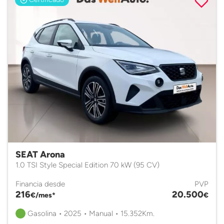
SEAT Arona
1.0 TSI Style Special Edition 70 kW (95 CV)
Financia desde
PVP
216
20.500
€/mes*
€
Gasolina • 2025 • Manual • 15.352Km.