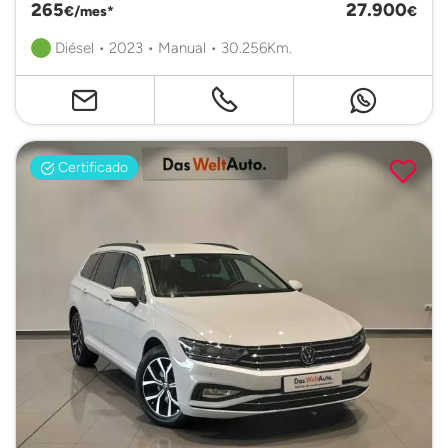
265
27.900
€/mes*
€
Diésel • 2023 • Manual • 30.256Km.
Certificado