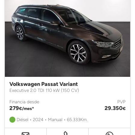
Volkswagen Passat Variant
Executive 2.0 TDI 110 kW (150 CV)
Financia desde
PVP
279
29.350
€/mes*
€
Diésel • 2024 • Manual • 65.333Km.