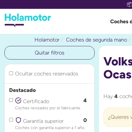

Coches 
Holamotor
Coches de segunda mano
Quitar filtros
Volk
Ocas
Ocultar coches reservados
Destacado
Hay
4
coche
4
Certificado
Coches revisados por el fabricante.
¿Quieres v
0
Garantía superior
Coches con garantía superior a 1 año.