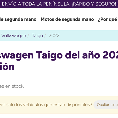
 ENVÍO A TODA LA PENÍNSULA, ¡RÁPIDO Y SEGURO! 
de segunda mano
Motos de segunda mano
¿Por qué
Volkswagen
Taigo
2022
swagen Taigo del año 2
ión
s en stock.
er solo los vehículos que están disponibles?
Ocultar res