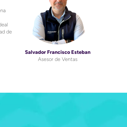
una
deal
dad de
Salvador Francisco Esteban
Asesor de Ventas