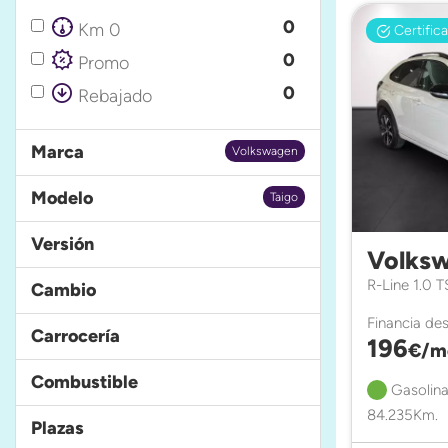
0
Km 0
Certific
0
Promo
0
Rebajado
Marca
Volkswagen
Modelo
Taigo
Versión
Volksw
R-Line 1.0 
Cambio
Financia de
Carrocería
196
€/m
Combustible
Gasolina
84.235Km.
Plazas