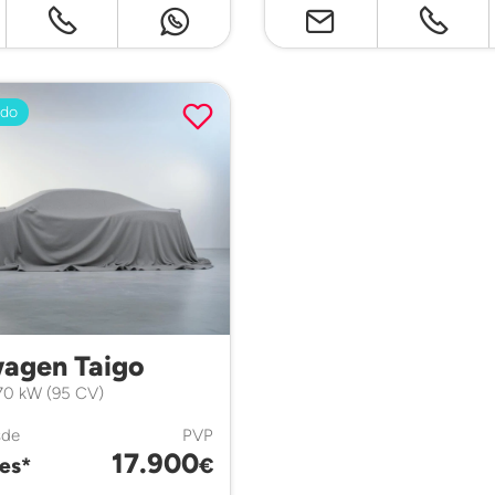
ado
agen Taigo
 70 kW (95 CV)
sde
PVP
17.900
es*
€