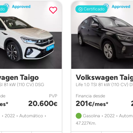
ado
Certificado
agen Taigo
Volkswagen Tai
TSI 81 kW (110 CV) DSG
Life 1.0 TSI 81 kW (110 CV) 
sde
PVP
Financia desde
20.600
201
es*
€
€/mes*
 • 2022 • Automático •
Gasolina • 2022 • Autom
47.227Km.