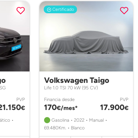
Certificado
go
Volkswagen Taigo
DSG
Life 1.0 TSI 70 kW (95 CV)
PVP
Financia desde
PVP
21.150
170
17.900
€
€/mes*
€
ático •
Gasolina • 2022 • Manual •
69.480Km. • Blanco