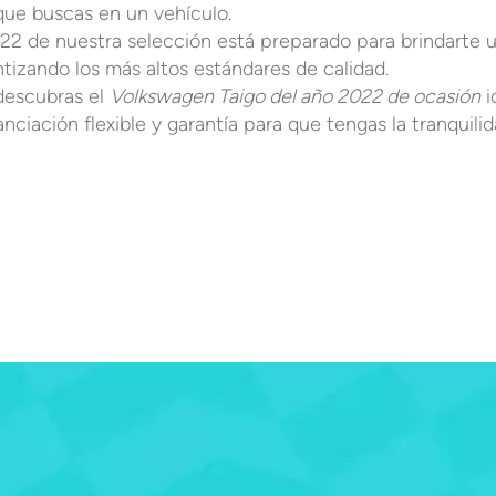
que buscas en un vehículo.
2 de nuestra selección está preparado para brindarte 
tizando los más altos estándares de calidad.
descubras el
Volkswagen Taigo del año 2022 de ocasión
i
ciación flexible y garantía para que tengas la tranquili