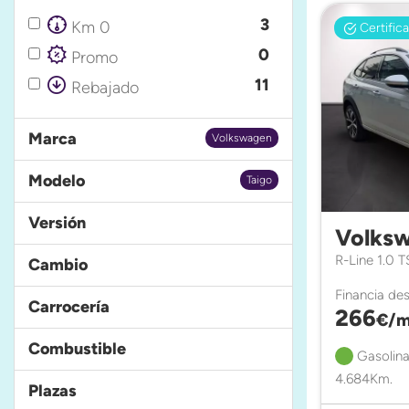
3
Km 0
Certific
0
Promo
11
Rebajado
Marca
Volkswagen
Modelo
Taigo
Versión
Volksw
R-Line 1.0 
Cambio
Financia de
Carrocería
266
€/m
Combustible
Gasolina
4.684Km.
Plazas