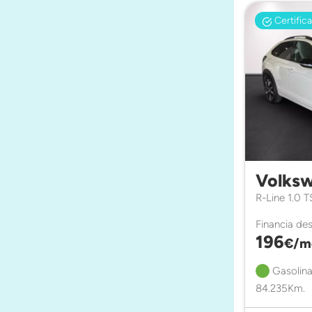
Certific
Volksw
R-Line 1.0 
Financia de
196
€/m
Gasolina
84.235Km.