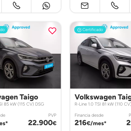
ado
Certificado
agen Taigo
Volkswagen Tai
TSI 85 kW (115 CV) DSG
R-Line 1.0 TSI 81 kW (110 C
sde
PVP
Financia desde
22.900
216
2
es*
€
€/mes*