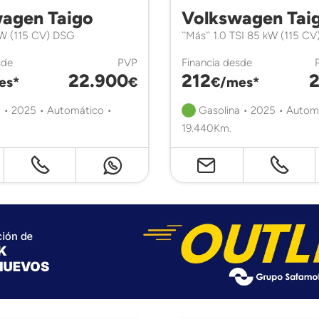
agen Taigo
Volkswagen Tai
kW (115 CV) DSG
``Más`` 1.0 TSI 85 kW (115 C
sde
PVP
Financia desde
22.900
212
2
es*
€
€/mes*
 • 2025 • Automático •
Gasolina • 2025 • Autom
19.440Km.