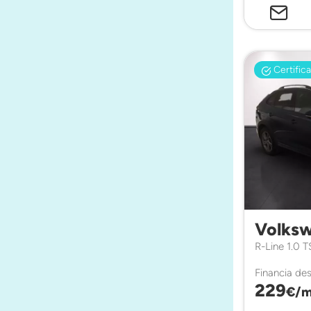
Certific
Volksw
R-Line 1.0 
Financia de
229
€/m