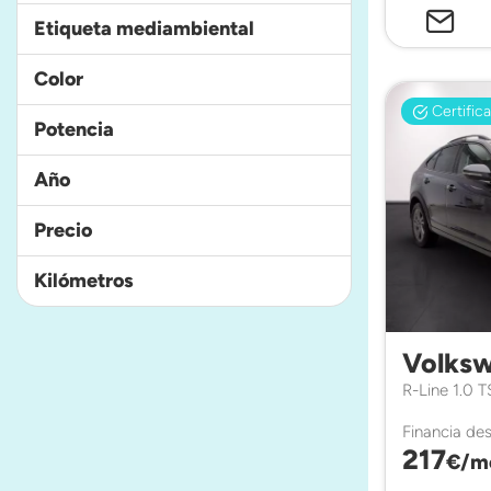
Etiqueta mediambiental
Color
Certific
Potencia
Año
Precio
Kilómetros
Volksw
R-Line 1.0 
Financia de
217
€/m