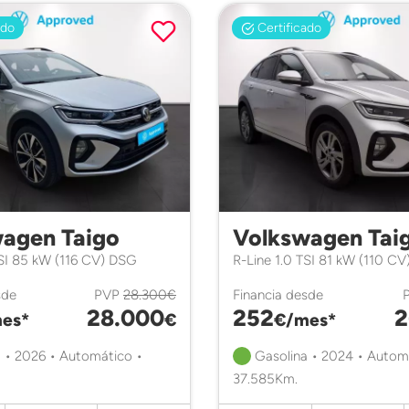
ado
Certificado
agen Taigo
Volkswagen Tai
TSI 85 kW (116 CV) DSG
R-Line 1.0 TSI 81 kW (110 C
sde
PVP
28.300€
Financia desde
28.000
252
2
es*
€
€/mes*
 • 2026 • Automático •
Gasolina • 2024 • Autom
37.585Km.