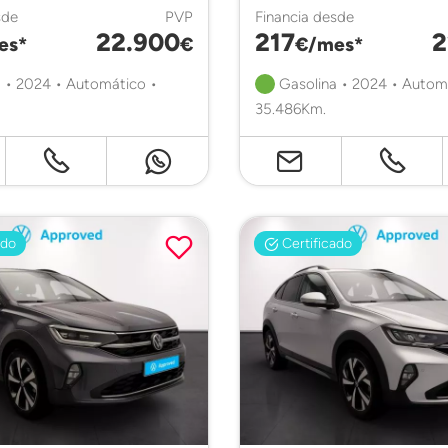
sde
PVP
Financia desde
22.900
217
2
es*
€
€/mes*
 • 2024 • Automático •
Gasolina • 2024 • Autom
35.486Km.
ado
Certificado