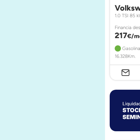
Volksw
1.0 TSI 85 
Financia de
217
€/m
Gasolina
16.328Km.