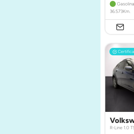
Gasolina
36.573Km.
Certific
Volksw
R-Line 1.0 