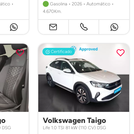
ático •
Gasolina • 2026 • Automático •
4.670Km.
Certificado
go
Volkswagen Taigo
V) DSG
Life 1.0 TSI 81 kW (110 CV) DSG