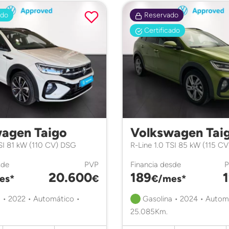
ado
Reservado
Certificado
agen Taigo
Volkswagen Tai
TSI 81 kW (110 CV) DSG
R-Line 1.0 TSI 85 kW (115 C
sde
PVP
Financia desde
20.600
189
es*
€
€/mes*
 • 2022 • Automático •
Gasolina • 2024 • Autom
25.085Km.