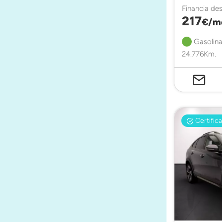
Financia de
217
€/m
Gasolina
24.776Km.
Certific