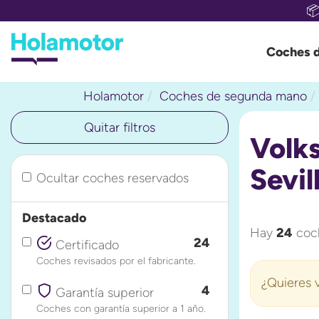

Coches 
Holamotor
Coches de segunda mano
Quitar filtros
Volk
Sevil
Ocultar coches reservados
Destacado
Hay
24
coch
24
Certificado
Coches revisados por el fabricante.
¿Quieres v
4
Garantía superior
Coches con garantía superior a 1 año.