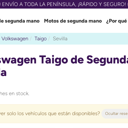
 ENVÍO A TODA LA PENÍNSULA, ¡RÁPIDO Y SEGURO! 
de segunda mano
Motos de segunda mano
¿Por qué
Volkswagen
Taigo
Sevilla
swagen Taigo de Segund
la
es en stock.
er solo los vehículos que están disponibles?
Ocultar res