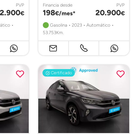
PVP
Financia desde
PVP
2.900
198
20.900
€
€/mes*
€
ático •
Gasolina • 2023 • Automático •
53.753Km.
Certificado