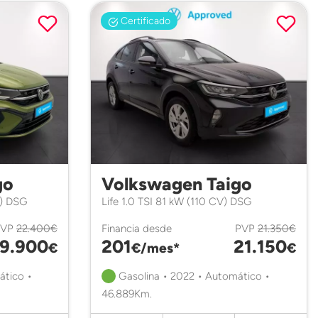
Certificado
go
Volkswagen Taigo
V) DSG
Life 1.0 TSI 81 kW (110 CV) DSG
PVP
22.400€
Financia desde
PVP
21.350€
19.900
201
21.150
€
€/mes*
€
ático •
Gasolina • 2022 • Automático •
46.889Km.