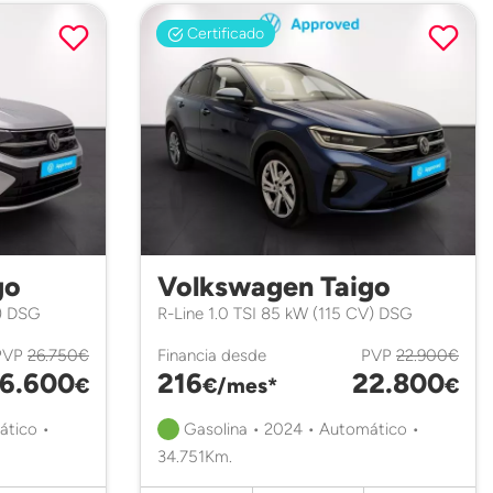
Certificado
go
Volkswagen Taigo
V) DSG
R-Line 1.0 TSI 85 kW (115 CV) DSG
PVP
26.750€
Financia desde
PVP
22.900€
6.600
216
22.800
€
€/mes*
€
ático •
Gasolina • 2024 • Automático •
34.751Km.