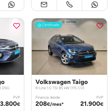
Certificado
go
Volkswagen Taigo
V) DSG
R-Line 1.0 TSI 85 kW (115 CV)
PVP
Financia desde
PVP
3.800
208
21.900
€
€/mes*
€