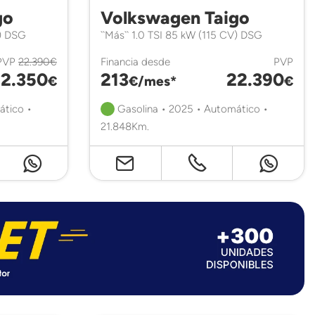
go
Volkswagen Taigo
V) DSG
``Más`` 1.0 TSI 85 kW (115 CV) DSG
PVP
22.390€
Financia desde
PVP
2.350
213
22.390
€
€/mes*
€
ático •
Gasolina • 2025 • Automático •
21.848Km.