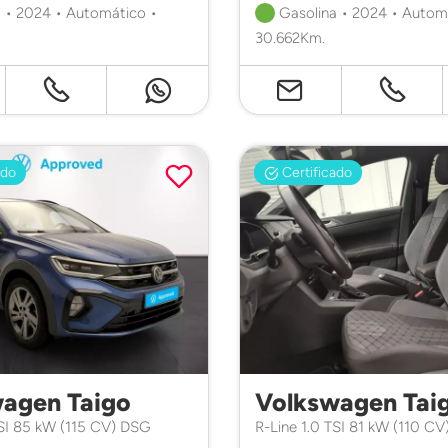
 • 2024 • Automático •
Gasolina • 2024 • Autom
30.662Km.
ado
Certificado
agen Taigo
Volkswagen Tai
TSI 85 kW (115 CV) DSG
R-Line 1.0 TSI 81 kW (110 C