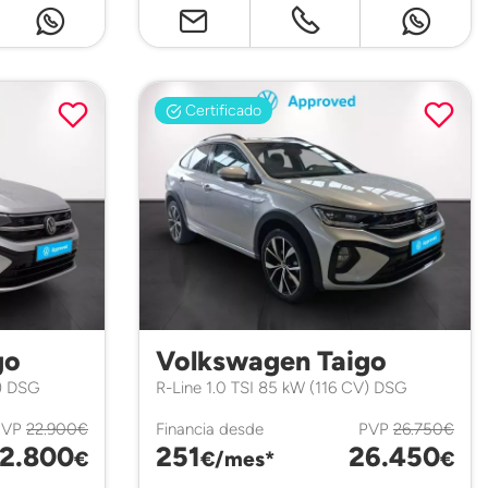
Certificado
go
Volkswagen Taigo
V) DSG
R-Line 1.0 TSI 85 kW (116 CV) DSG
PVP
22.900€
Financia desde
PVP
26.750€
2.800
251
26.450
€
€/mes*
€