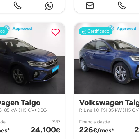
ado
Certificado
agen Taigo
Volkswagen Tai
TSI 85 kW (115 CV) DSG
R-Line 1.0 TSI 85 kW (115 C
sde
PVP
Financia desde
24.100
226
2
es*
€
€/mes*