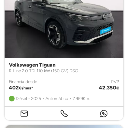
Volkswagen Tiguan
R-Line 2.0 TDI 110 kW (150 CV) DSG
Financia desde
PVP
402
42.350
€/mes*
€
Diésel • 2025 • Automático • 7.959Km.