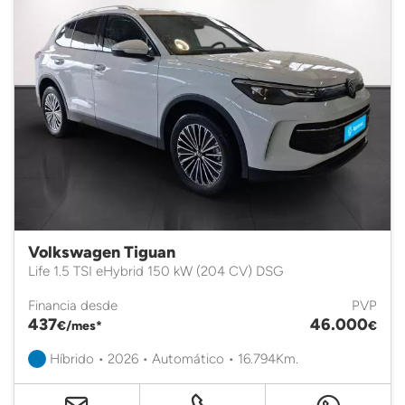
Volkswagen Tiguan
Life 1.5 TSI eHybrid 150 kW (204 CV) DSG
Financia desde
PVP
437
46.000
€/mes*
€
Híbrido • 2026 • Automático • 16.794Km.