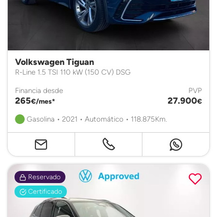
Volkswagen Tiguan
R-Line 1.5 TSI 110 kW (150 CV) DSG
Financia desde
PVP
265
27.900
€/mes*
€
Gasolina • 2021 • Automático • 118.875Km.
Reservado
Certificado