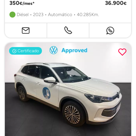
350
36.900
€/mes*
€
Diésel • 2023 • Automático • 40.285Km.
Certificado