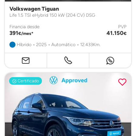
Volkswagen Tiguan
Life 1.5 TSI eHybrid 150 kW (204 CV) DSG
Financia desde
PVP
391
41.150
€/mes*
€
Híbrido • 2025 • Automático • 12.433Km.
Certificado