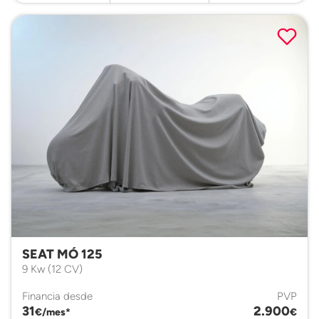
SEAT MÓ 125
9 Kw (12 CV)
Financia desde
PVP
31
2.900
€/mes*
€