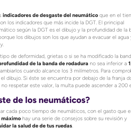
os
indicadores de desgaste del neumático
que en el ti
son los indicadores que más incide la DGT. El principal
mático según la DGT es el dibujo y la profundidad de la
orque los dibujos son los que ayudan a evacuar el agua 
y.
tipo de deformidad, grietas o si se ha modificado la ban
profundidad de la banda de rodadura
no sea inferior a
1
ambiarlos cuando alcance los 3 milímetros. Para compro
l dibujo. Si éste se encuentra por debajo de la franja d
 no respetar este valor, la multa puede ascender a 200 
ste de los neumáticos?
iar cada poco tiempo de neumáticos, con el gasto que e
al máximo
hay una serie de consejos sobre su revisión y
uidar la salud de de tus ruedas
.