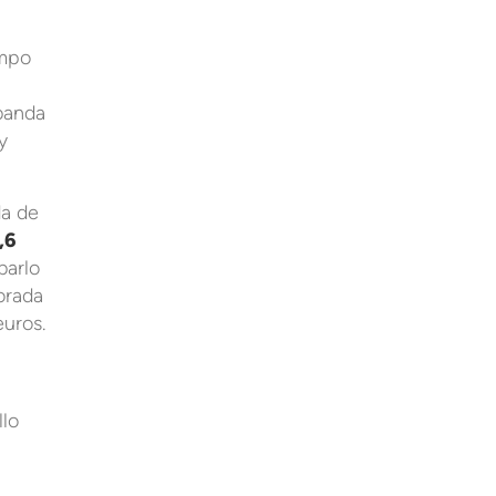
empo
 banda
y
da de
,6
barlo
orada
euros.
llo