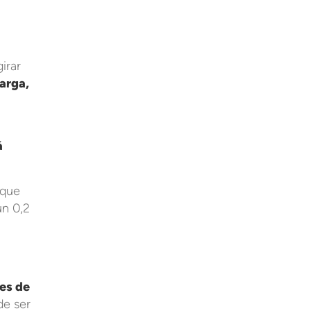
irar
arga,
á
 que
un 0,2
les de
de ser