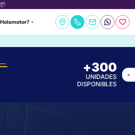
📦
 Holamotor?
»