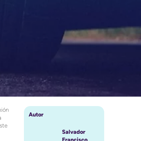
xión
Autor
a
ste
Salvador
Francisco