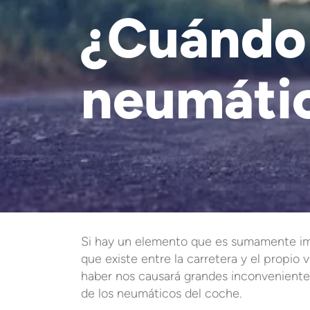
¿Cuándo 
neumáti
Si hay un elemento que es sumamente imp
que existe entre la carretera y el propio 
haber nos causará grandes inconveniente
de los neumáticos del coche.