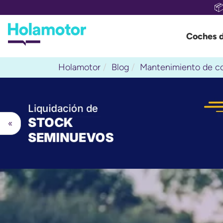

Coches 
Holamotor
Blog
Mantenimiento de c
«