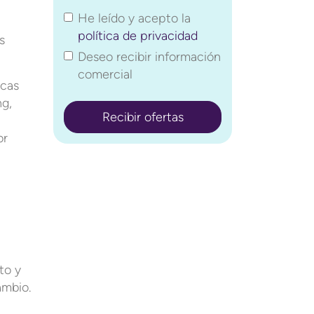
He leído y acepto la
política de privacidad
s
Deseo recibir información
comercial
icas
ng,
or
to y
ambio.