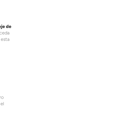
eje de
uceda
 esta
ro
el