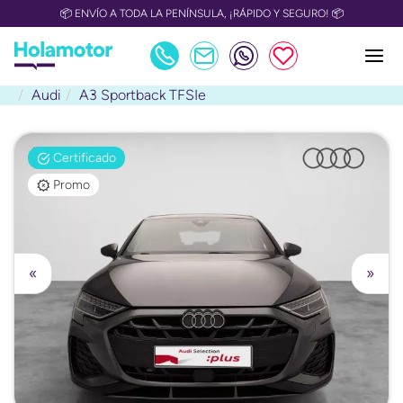
📦 ENVÍO A TODA LA PENÍNSULA, ¡RÁPIDO Y SEGURO! 📦
Audi
A3 Sportback TFSIe
Certificado
Promo
«
»