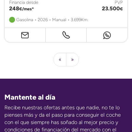
Financia desde
PVP
248
23.500
€/mes*
€
Gasolina • 2026 • Manual • 3.699Km.
«
»
Mantente al día
Recibe nuestras ofertas antes que nadie, no te lo
pienses más y da el paso para conseguir el coche
con el que siempre has soñado al mejor precio y
condiciones de financiación del mercado con el