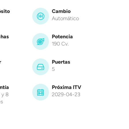
sito
Cambio
Automático
has
Potencia
190 Cv.
r
Puertas
5
ntía
Próxima ITV
 y 8
2029-04-23
s