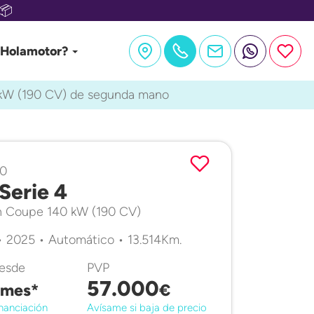
📦
 Holamotor?
kW (190 CV) de segunda mano
10
erie 4
 Coupe 140 kW (190 CV)
• 2025 • Automático • 13.514Km.
desde
PVP
57.000
/mes*
€
nanciación
Avísame si baja de precio