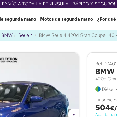
 ENVÍO A TODA LA PENÍNSULA, ¡RÁPIDO Y SEGURO! 
de segunda mano
Motos de segunda mano
¿Por qué
BMW
Serie 4
BMW Serie 4 420d Gran Coupe 140 
Ref. 1040
BMW S
420d Gran
Diésel 
Financia 
504
€
»
Adapta tu fi