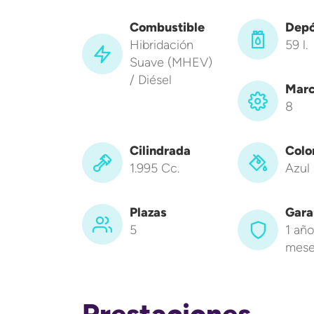
Combustible
Depó
Hibridación
59 l.
Suave (MHEV)
/ Diésel
Marc
8
Cilindrada
Colo
1.995 Cc.
Azul
Plazas
Gara
5
1 año
mese
Prestaciones