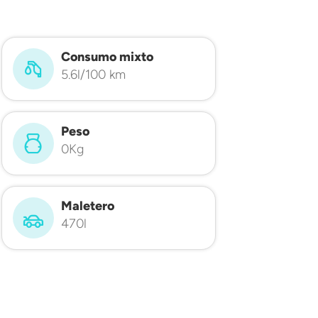
Consumo mixto
5.6l/100 km
Peso
0Kg
Maletero
470l