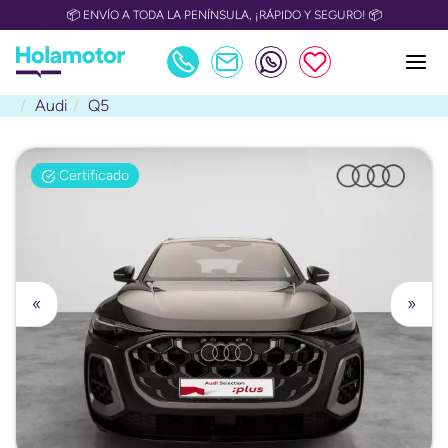
📦 ENVÍO A TODA LA PENÍNSULA, ¡RÁPIDO Y SEGURO! 📦
Audi
Q5
Certificado
«
»