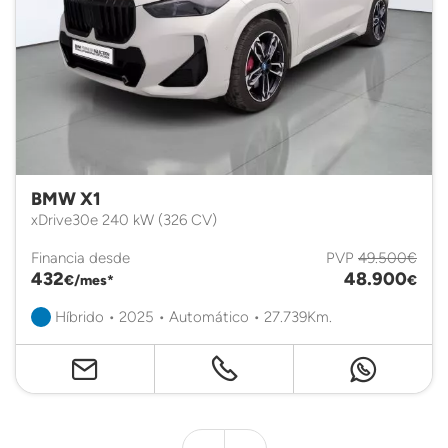
BMW X1
xDrive30e 240 kW (326 CV)
Financia desde
PVP
49.500€
432
48.900
€/mes*
€
Híbrido • 2025 • Automático • 27.739Km.