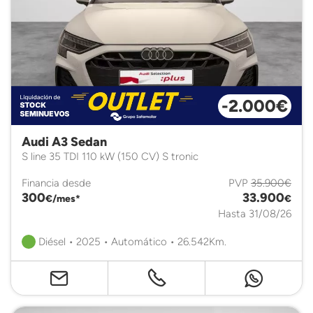
-2.000€
Audi A3 Sedan
S line 35 TDI 110 kW (150 CV) S tronic
Financia desde
PVP
35.900€
300
33.900
€/mes*
€
Hasta 31/08/26
Diésel • 2025 • Automático • 26.542Km.