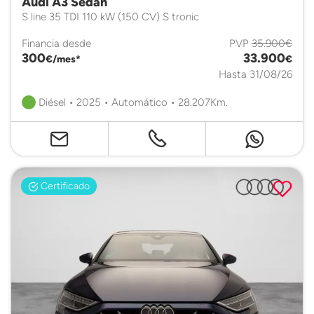
Audi A3 Sedan
S line 35 TDI 110 kW (150 CV) S tronic
Financia desde
PVP
35.900€
300
33.900
€/mes*
€
Hasta 31/08/26
Diésel • 2025 • Automático • 28.207Km.
Certificado