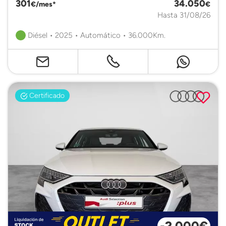
301
34.050
€/mes*
€
Hasta 31/08/26
Diésel • 2025 • Automático • 36.000Km.
Certificado
-2.000€