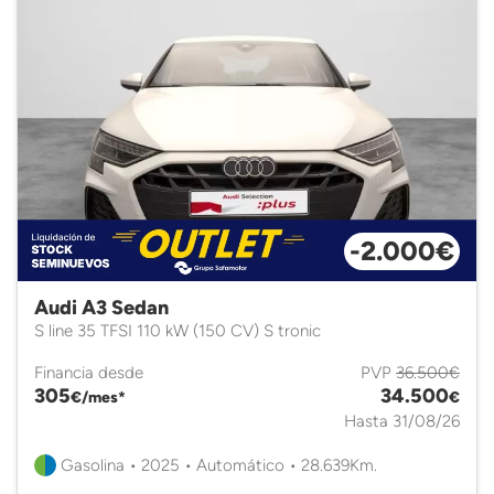
-2.000€
Audi A3 Sedan
S line 35 TFSI 110 kW (150 CV) S tronic
Financia desde
PVP
36.500€
305
34.500
€/mes*
€
Hasta 31/08/26
Gasolina • 2025 • Automático • 28.639Km.