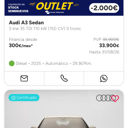
-2.000€
Audi A3 Sedan
S line 35 TDI 110 kW (150 CV) S tronic
Financia desde
PVP
35.900€
300
33.900
€/mes*
€
Hasta 31/08/26
Diésel • 2025 • Automático • 29.367Km.
Certificado