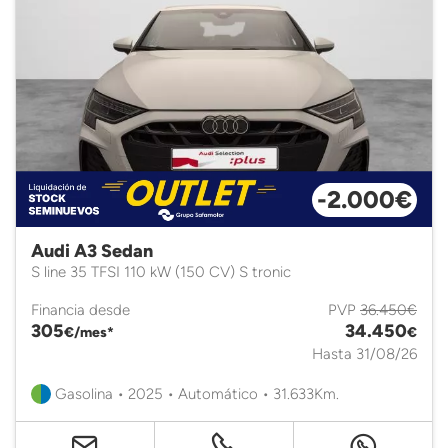
-2.000€
Audi A3 Sedan
S line 35 TFSI 110 kW (150 CV) S tronic
Financia desde
PVP
36.450€
305
34.450
€/mes*
€
Hasta 31/08/26
Gasolina • 2025 • Automático • 31.633Km.