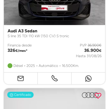
Audi A3 Sedan
S line 35 TDI 110 kW (150 CV) S tronic
Financia desde
PVP
36.900€
326
36.900
€/mes*
€
Hasta 31/08/26
Diésel • 2025 • Automático • 16.500Km.
Certificado