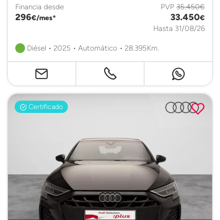
Financia desde
PVP
35.450€
296
33.450
€/mes*
€
Hasta 31/08/26
Diésel • 2025 • Automático • 28.395Km.
Certificado