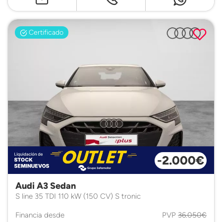
Certificado
-2.000€
Audi A3 Sedan
S line 35 TDI 110 kW (150 CV) S tronic
Financia desde
PVP
36.050€