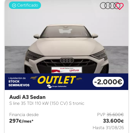
Certificado
-2.000€
Audi A3 Sedan
S line 35 TDI 110 kW (150 CV) S tronic
Financia desde
PVP
35.600€
297
33.600
€/mes*
€
Hasta 31/08/26