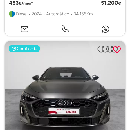
453
51.200
€/mes*
€
Diésel • 2024 • Automático • 34.155Km.
Certificado