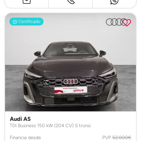
Certificado
Audi A5
TDI Business 150 kW (204 CV) S tronic
Financia desde
PVP
52.000€