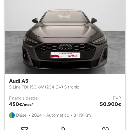
Audi A5
S Line TDI 150 kW (204 CV) S tronic
Financia desde
PVP
450
50.900
€/mes*
€
Diésel • 2024 • Automático • 31.191Km.