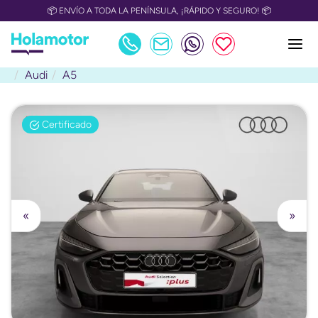
📦 ENVÍO A TODA LA PENÍNSULA, ¡RÁPIDO Y SEGURO! 📦
Audi
A5
Certificado
«
»