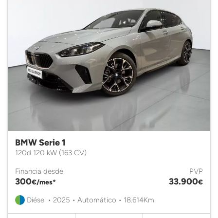
BMW Serie 1
120d 120 kW (163 CV)
Financia desde
PVP
300
33.900
€/mes*
€
Diésel • 2025 • Automático • 18.614Km.