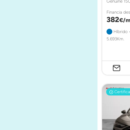
Genuine 150
Financia de
382
€/m
Híbrido 
5.693Km.
Certific