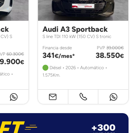
ack
Audi A3 Sportback
 CV) S
S line TDI 110 kW (150 CV) S tronic
Financia desde
PVP
39.000€
341
38.550
PVP
60.300€
€/mes*
€
9.900
€
Diésel • 2026 • Automático •
ático •
1.575Km.