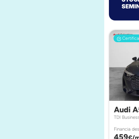
Certific
Audi A
TDI Busines
Financia de
459
€/m