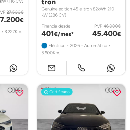
tron
 kW (116 CV)
Genuine edition 45 e-tron 82kWh 210
PVP
27.500€
kW (286 CV)
7.200
€
Financia desde
PVP
46.000€
 • 3.227Km.
401
45.400
€/mes*
€
Eléctrico • 2026 • Automático •
3.600Km.
Certificado