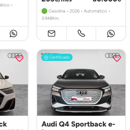
ático •
Gasolina • 2026 • Automático •
3.948Km.
Certificado
ck
Audi Q4 Sportback e-