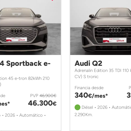
4 Sportback e-
Audi Q2
Adrenalin Edition 35 TDI 110
CV) S tronic
tion 45 e-tron 82kWh 210
)
Financia desde
340
3
€/mes*
sde
PVP
46.900€
46.300
es*
€
Diésel • 2026 • Automáti
2.290Km.
o • 2026 • Automático •