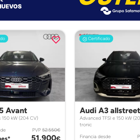
ado
Certificado
5 Avant
Audi A3 allstree
s 150 kW (204 CV)
Advanced TFSI e 150 kW (2
tronic
sde
PVP
52.550€
51.900
Financia desde
es*
€