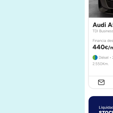
Audi A
TDI Busines
Financia de
440
€/
Diésel •
2.550Km.