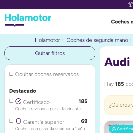

Coches 
Holamotor
Coches de segunda mano
Quitar filtros
Audi
Ocultar coches reservados
Hay
185
coc
Destacado
185
Certificado
¿Quieres v
Coches revisados por el fabricante.
69
Garantía superior
Coches con garantía superior a 1 año.
Certific