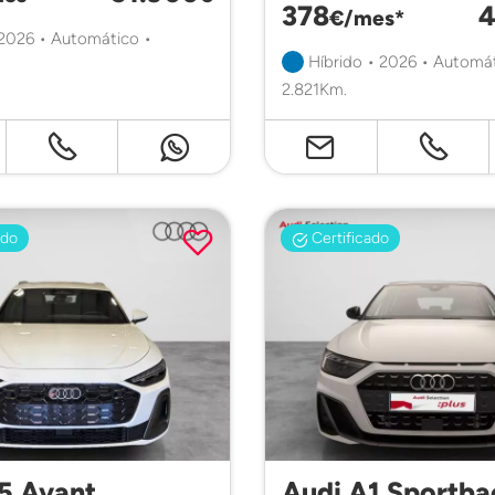
378
4
€/mes*
 2026 • Automático •
Híbrido • 2026 • Automát
2.821Km.
ado
Certificado
5 Avant
Audi A1 Sportba