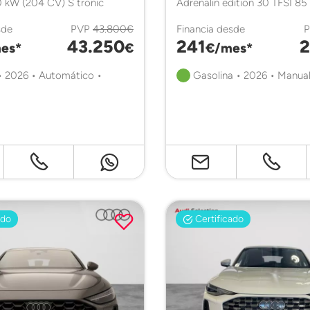
 kW (204 CV) S tronic
Adrenalin edition 30 TFSI 85
sde
PVP
43.800€
Financia desde
43.250
241
2
es*
€
€/mes*
• 2026 • Automático •
Gasolina • 2026 • Manual
ado
Certificado