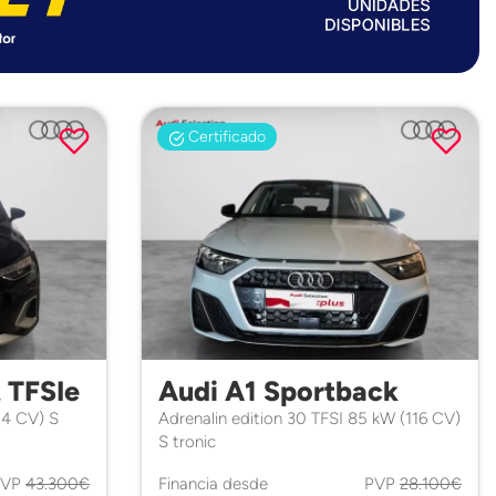
Certificado
t TFSIe
Audi A1 Sportback
04 CV) S
Adrenalin edition 30 TFSI 85 kW (116 CV)
S tronic
PVP
43.300€
Financia desde
PVP
28.100€