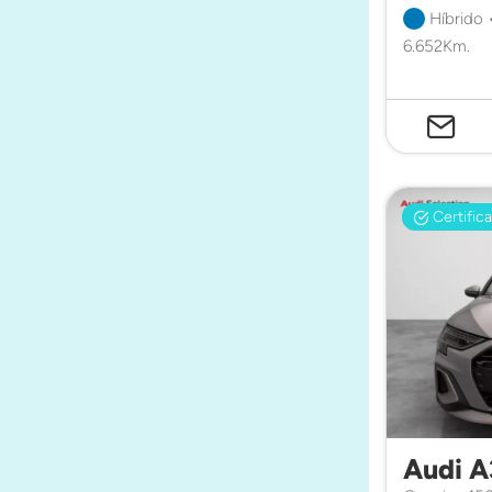
Híbrido 
6.652Km.
Certific
Audi A3