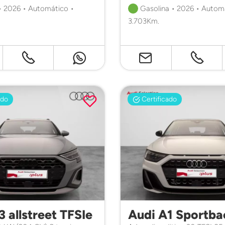
• 2026 • Automático •
Gasolina • 2026 • Autom
3.703Km.
ado
Certificado
 allstreet TFSIe
Audi A1 Sportba