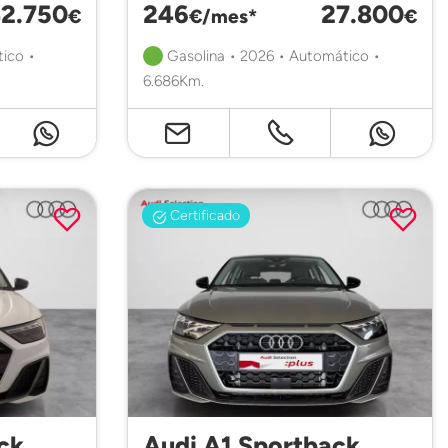
2.750
246
27.800
€
€/mes*
€
ico •
Gasolina • 2026 • Automático •
6.686Km.
Certificado
ck
Audi A1 Sportback