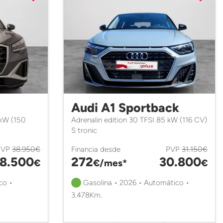
Audi A1 Sportback
 kW (150
Adrenalin edition 30 TFSI 85 kW (116 CV)
S tronic
PVP
38.950€
Financia desde
PVP
31.150€
8.500
272
30.800
€
€/mes*
€
co •
Gasolina • 2026 • Automático •
3.478Km.