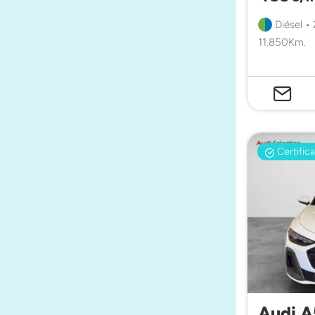
Diésel •
11.850Km.
Certific
Audi A