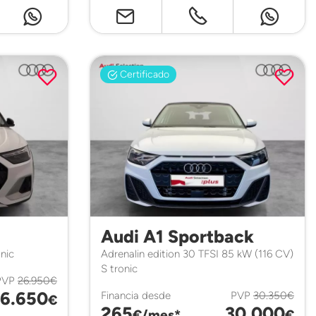
Certificado
Audi A1 Sportback
nic
Adrenalin edition 30 TFSI 85 kW (116 CV)
S tronic
PVP
26.950€
6.650
Financia desde
PVP
30.350€
€
265
30.000
€/mes*
€