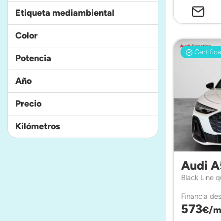
Etiqueta mediambiental
Color
Certific
Potencia
Año
Precio
Kilómetros
Audi A
Black Line 
Financia de
573
€/m