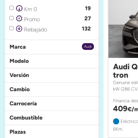
19
Km 0
27
Promo
132
Rebajado
Marca
Audi
Modelo
Audi Q
tron
Versión
Genuine edi
Cambio
kW (286 CV
Financia de
Carrocería
409
€/m
Combustible
Eléctric
6Km.
Plazas