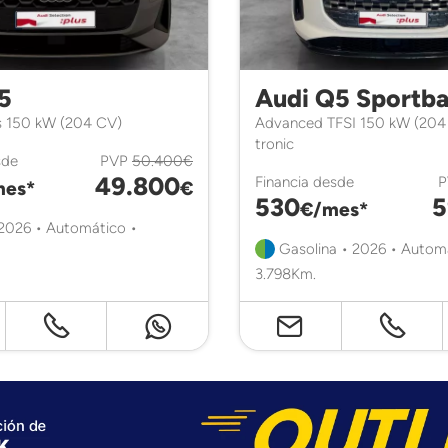
5
Audi Q5 Sportb
s 150 kW (204 CV)
Advanced TFSI 150 kW (204
tronic
sde
PVP
50.400€
49.800
Financia desde
mes*
€
530
5
€/mes*
 2026 • Automático •
Gasolina • 2026 • Autom
3.798Km.