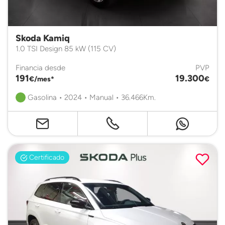
Skoda Kamiq
1.0 TSI Design 85 kW (115 CV)
Financia desde
PVP
191
19.300
€/mes*
€
Gasolina • 2024 • Manual • 36.466Km.
Certificado