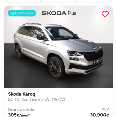
Certificado
Skoda Karoq
2.0 TDI Sportline 85 kW (115 CV)
Financia desde
PVP
305
30.900
€/mes*
€