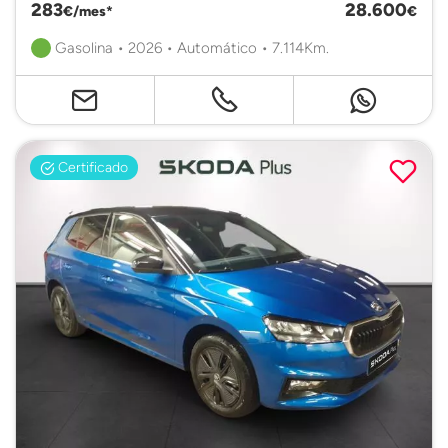
283
28.600
€/mes*
€
Gasolina • 2026 • Automático • 7.114Km.
Certificado