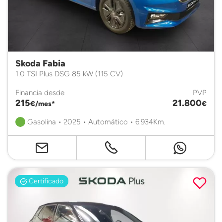
Skoda Fabia
1.0 TSI Plus DSG 85 kW (115 CV)
Financia desde
PVP
215
21.800
€/mes*
€
Gasolina • 2025 • Automático • 6.934Km.
Certificado