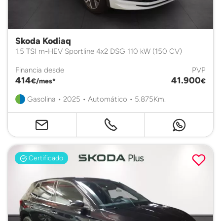
Skoda Kodiaq
1.5 TSI m-HEV Sportline 4x2 DSG 110 kW (150 CV)
Financia desde
PVP
414
41.900
€/mes*
€
Gasolina • 2025 • Automático • 5.875Km.
Certificado