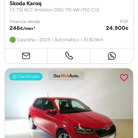
Skoda Karoq
1.5 TSI ACT Ambition DSG 110 kW (150 CV)
Financia desde
PVP
246
24.900
€/mes*
€
Gasolina • 2023 • Automático • 61.823Km.
Certificado