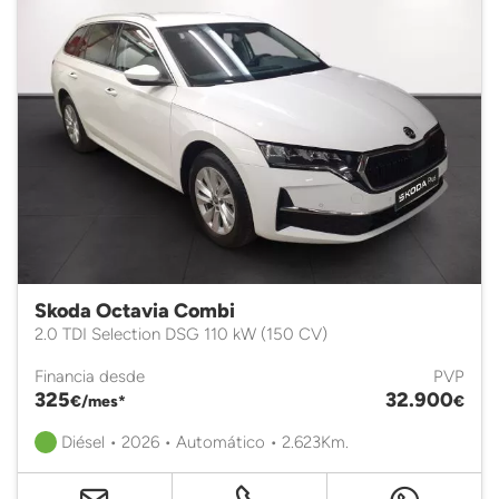
Skoda Octavia Combi
2.0 TDI Selection DSG 110 kW (150 CV)
Financia desde
PVP
325
32.900
€/mes*
€
Diésel • 2026 • Automático • 2.623Km.