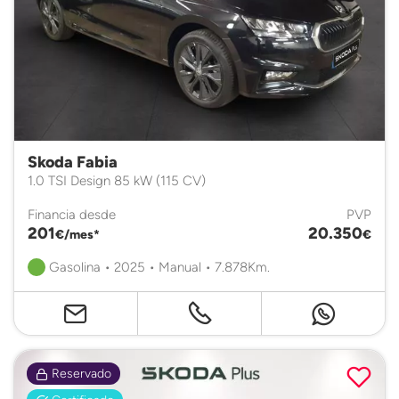
Skoda Fabia
1.0 TSI Design 85 kW (115 CV)
Financia desde
PVP
201
20.350
€/mes*
€
Gasolina • 2025 • Manual • 7.878Km.
Reservado