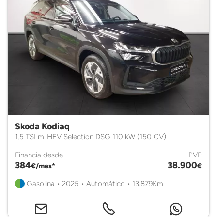
Skoda Kodiaq
1.5 TSI m-HEV Selection DSG 110 kW (150 CV)
Financia desde
PVP
384
38.900
€/mes*
€
Gasolina • 2025 • Automático • 13.879Km.