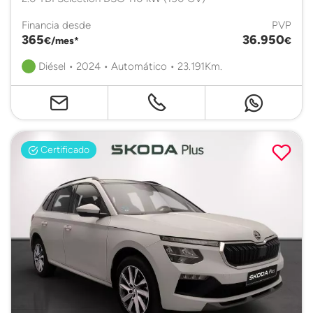
Financia desde
PVP
365
36.950
€/mes*
€
Diésel • 2024 • Automático • 23.191Km.
Certificado