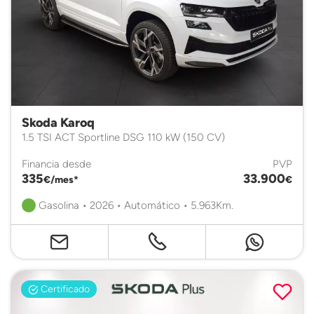
Skoda Karoq
1.5 TSI ACT Sportline DSG 110 kW (150 CV)
Financia desde
PVP
335
33.900
€/mes*
€
Gasolina • 2026 • Automático • 5.963Km.
Certificado