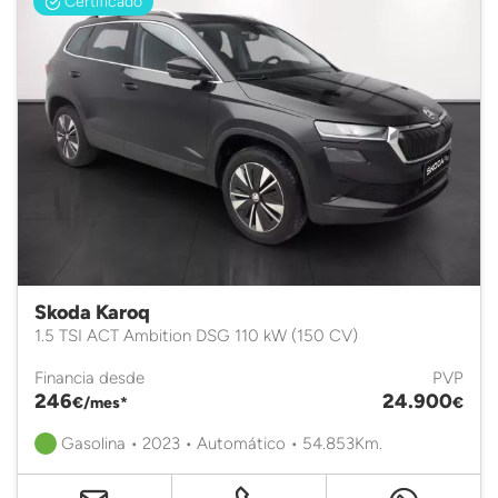
Certificado
Skoda Karoq
1.5 TSI ACT Ambition DSG 110 kW (150 CV)
Financia desde
PVP
246
24.900
€/mes*
€
Gasolina • 2023 • Automático • 54.853Km.