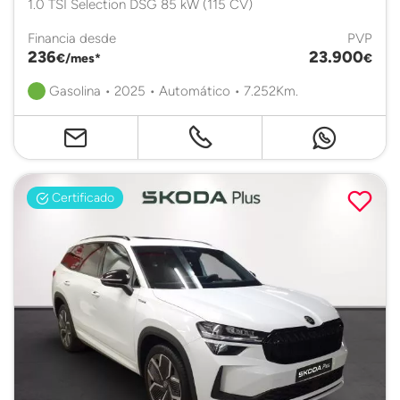
1.0 TSI Selection DSG 85 kW (115 CV)
Financia desde
PVP
236
23.900
€/mes*
€
Gasolina • 2025 • Automático • 7.252Km.
Certificado