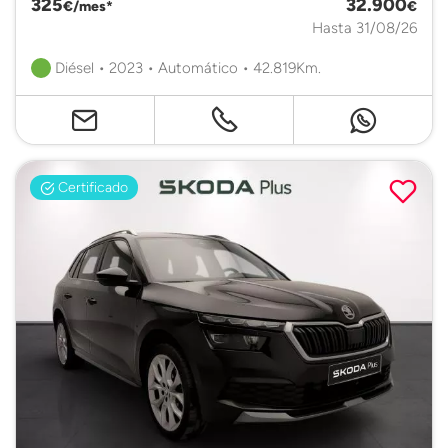
325
32.900
€/mes*
€
Hasta 31/08/26
Diésel • 2023 • Automático • 42.819Km.
Certificado