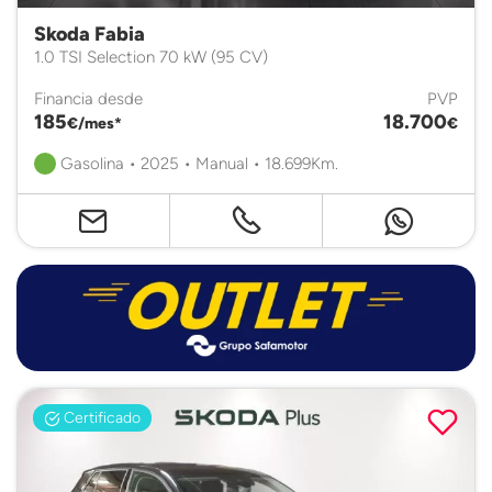
Skoda Fabia
1.0 TSI Selection 70 kW (95 CV)
Financia desde
PVP
185
18.700
€/mes*
€
Gasolina • 2025 • Manual • 18.699Km.
Certificado