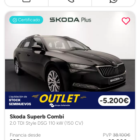
Certificado
-5.200€
Skoda Superb Combi
2.0 TDI Style DSG 110 kW (150 CV)
Financia desde
PVP
38.100€