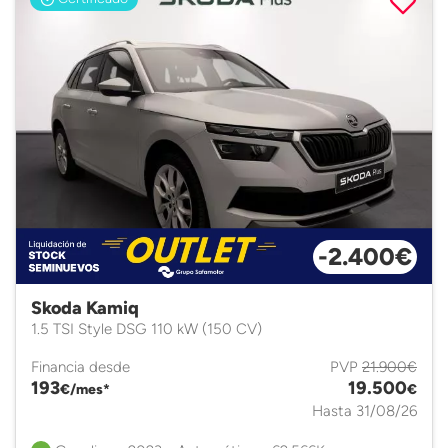
-2.400€
Skoda Kamiq
1.5 TSI Style DSG 110 kW (150 CV)
Financia desde
PVP
21.900€
193
19.500
€/mes*
€
Hasta 31/08/26