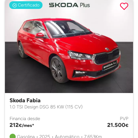
Certificado
Skoda Fabia
1.0 TSI Design DSG 85 KW (115 CV)
Financia desde
PVP
212
21.500
€/mes*
€
Gasolina • 2025 • Automático • 7.653Km.