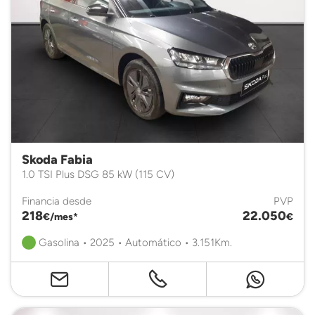
Skoda Fabia
1.0 TSI Plus DSG 85 kW (115 CV)
Financia desde
PVP
218
22.050
€/mes*
€
Gasolina • 2025 • Automático • 3.151Km.