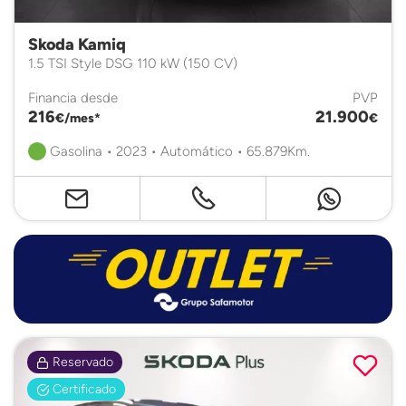
Skoda Kamiq
1.5 TSI Style DSG 110 kW (150 CV)
Financia desde
PVP
216
21.900
€/mes*
€
Gasolina • 2023 • Automático • 65.879Km.
Reservado
Certificado