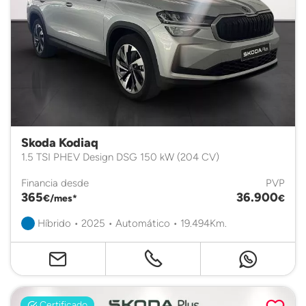
Skoda Kodiaq
1.5 TSI PHEV Design DSG 150 kW (204 CV)
Financia desde
PVP
365
36.900
€/mes*
€
Híbrido • 2025 • Automático • 19.494Km.
Certificado