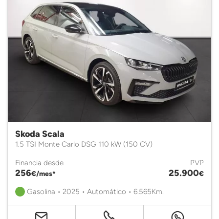
Skoda Scala
1.5 TSI Monte Carlo DSG 110 kW (150 CV)
Financia desde
PVP
256
25.900
€/mes*
€
Gasolina • 2025 • Automático • 6.565Km.