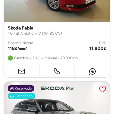
Skoda Fabia
1.0 TSI Ambition 70 kW (95 CV)
Financia desde
PVP
118
11.900
€/mes*
€
Gasolina • 2021 • Manual • 79.038Km.
Reservado
Certificado