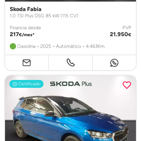
Skoda Fabia
1.0 TSI Plus DSG 85 kW (115 CV)
Financia desde
PVP
217
21.950
€/mes*
€
Gasolina • 2025 • Automático • 4.463Km.
Certificado