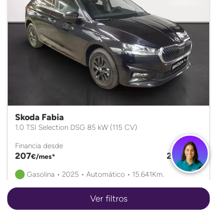
Skoda Fabia
1.0 TSI Selection DSG 85 kW (115 CV)
Financia desde
PVP
207
20.900
€/mes*
€
Gasolina • 2025 • Automático • 15.641Km.
Ver filtros