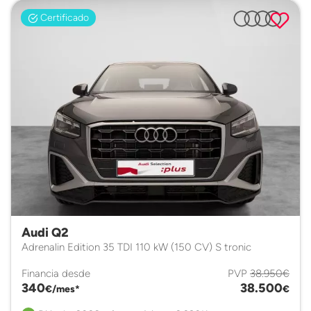
Certificado
Audi Q2
Adrenalin Edition 35 TDI 110 kW (150 CV) S tronic
Financia desde
PVP
38.950€
340
38.500
€/mes*
€