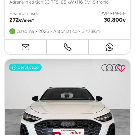
Adrenalin edition 30 TFSI 85 kW (116 CV) S tronic
Financia desde
PVP
31.150€
272
30.800
€/mes*
€
Gasolina • 2026 • Automático • 3.478Km.
Certificado