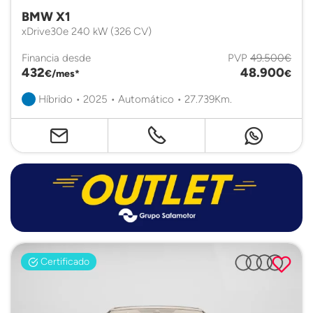
BMW X1
xDrive30e 240 kW (326 CV)
Financia desde
PVP
49.500€
432
48.900
€/mes*
€
Híbrido • 2025 • Automático • 27.739Km.
Certificado