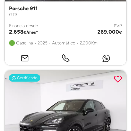
Porsche 911
GT3
Financia desde
PVP
2.658
269.000
€/mes*
€
Gasolina • 2025 • Automático • 2.200Km.
Certificado