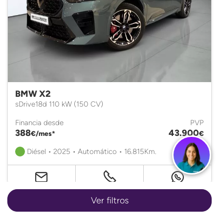
BMW X2
sDrive18d 110 kW (150 CV)
Financia desde
PVP
388
43.900
€/mes*
€
Diésel • 2025 • Automático • 16.815Km.
Ver filtros
Certificado