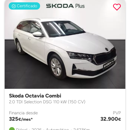
Certificado
Skoda Octavia Combi
2.0 TDI Selection DSG 110 kW (150 CV)
Financia desde
PVP
325
32.900
€/mes*
€
Diésel • 2026 • Automático • 2.623Km.