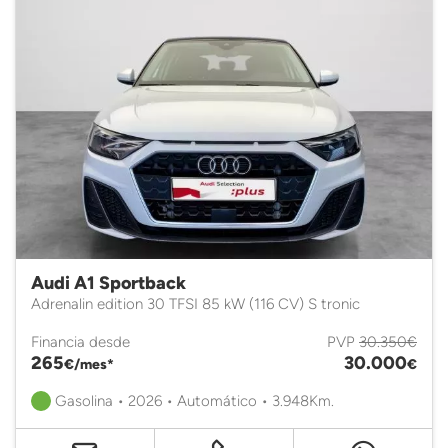
Audi A1 Sportback
Adrenalin edition 30 TFSI 85 kW (116 CV) S tronic
Financia desde
PVP
30.350€
265
30.000
€/mes*
€
Gasolina • 2026 • Automático • 3.948Km.