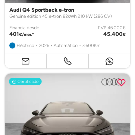
Audi Q4 Sportback e-tron
Genuine edition 45 e-tron 82kWh 210 kW (286 CV)
Financia desde
PVP
46.000€
401
45.400
€/mes*
€
Eléctrico • 2026 • Automático • 3.600Km.
Certificado