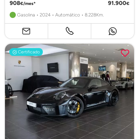
908
91.900
€/mes*
€
Gasolina • 2024 • Automático • 8.228Km.
Certificado