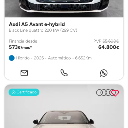
Audi A5 Avant e-hybrid
Black Line quattro 220 kW (299 CV)
Financia desde
PVP
65.600€
573
64.800
€/mes*
€
Híbrido • 2026 • Automático • 6.652Km.
Certificado