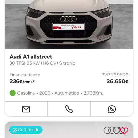
Audi A1 allstreet
30 TFSI 85 kW (116 CV) S tronic
Financia desde
PVP
26.950€
236
26.650
€/mes*
€
Gasolina • 2026 • Automático • 3.703Km.
Certificado