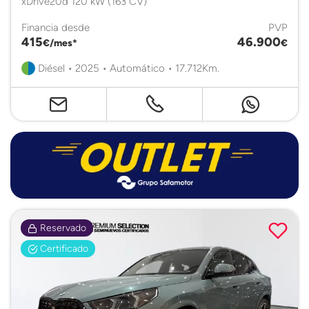
xDrive20d 120 kW (163 CV)
Financia desde
PVP
415
46.900
€/mes*
€
Diésel • 2025 • Automático • 17.712Km.
Reservado
Certificado