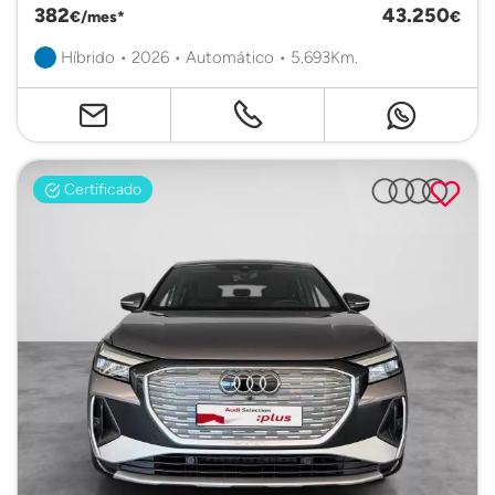
382
43.250
€/mes*
€
Híbrido • 2026 • Automático • 5.693Km.
Certificado