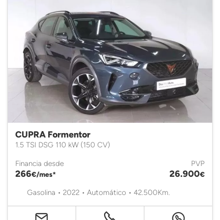
CUPRA Formentor
1.5 TSI DSG 110 kW (150 CV)
Financia desde
PVP
266
26.900
€/mes*
€
Gasolina • 2022 • Automático • 42.500Km.