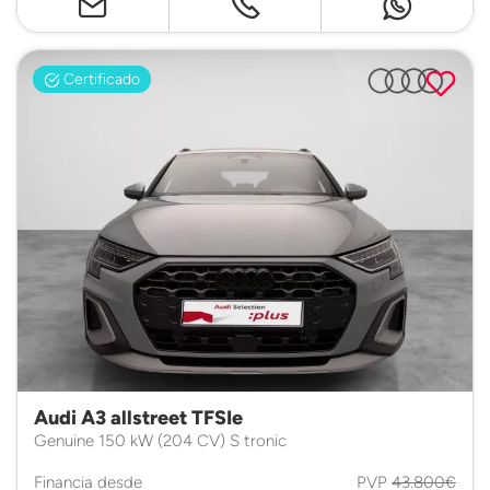
Certificado
Audi A3 allstreet TFSIe
Genuine 150 kW (204 CV) S tronic
Financia desde
PVP
43.800€