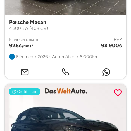
Porsche Macan
4 300 kW (408 CV)
Financia desde
PVP
928
93.900
€/mes*
€
Eléctrico • 2026 • Automático • 8.000Km.
Certificado