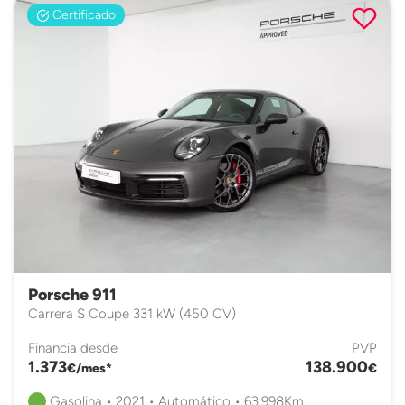
Certificado
Porsche 911
Carrera S Coupe 331 kW (450 CV)
Financia desde
PVP
1.373
138.900
€/mes*
€
Gasolina • 2021 • Automático • 63.998Km.