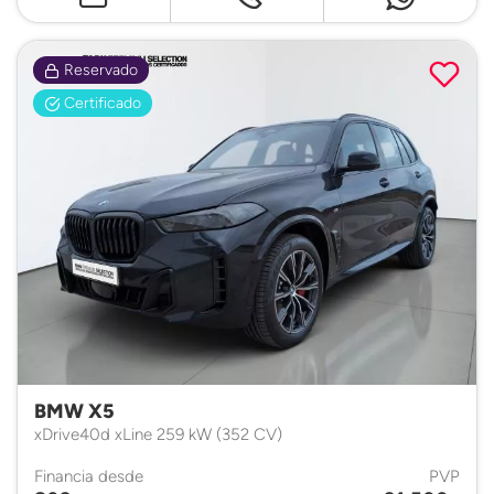
Reservado
Certificado
BMW X5
xDrive40d xLine 259 kW (352 CV)
Financia desde
PVP