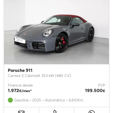
Porsche 911
Carrera S Cabriolet 353 kW (480 CV)
Financia desde
PVP
1.972
199.500
€/mes*
€
Gasolina • 2025 • Automático • 6.610Km.