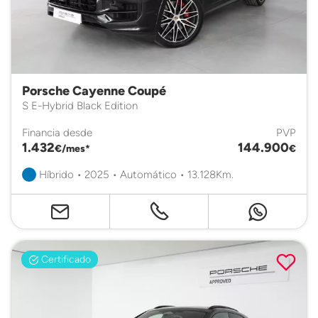
Porsche Cayenne Coupé
S E-Hybrid Black Edition
Financia desde
PVP
1.432
144.900
€/mes*
€
Híbrido • 2025 • Automático • 13.128Km.
Certificado