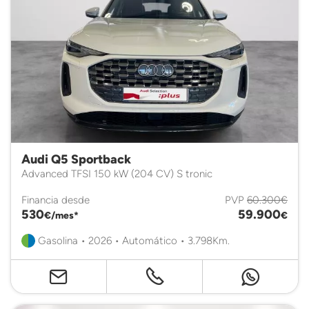
Audi Q5 Sportback
Advanced TFSI 150 kW (204 CV) S tronic
Financia desde
PVP
60.300€
530
59.900
€/mes*
€
Gasolina • 2026 • Automático • 3.798Km.