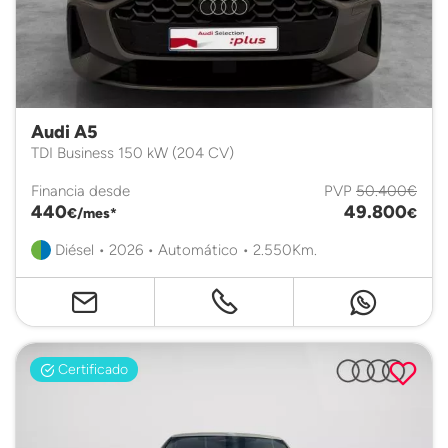
Audi A5
TDI Business 150 kW (204 CV)
Financia desde
PVP
50.400€
440
49.800
€/mes*
€
Diésel • 2026 • Automático • 2.550Km.
Certificado