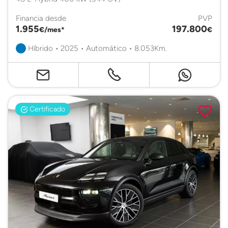
Financia desde
PVP
1.955
197.800
€/mes*
€
Híbrido • 2025 • Automático • 8.053Km.
Certificado