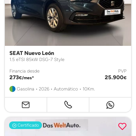
SEAT Nuevo León
1.5 eTSI 85kW DSG-7 Style
Financia desde
PVP
273
25.900
€/mes*
€
Gasolina • 2026 • Automático • 10Km.
Certificado