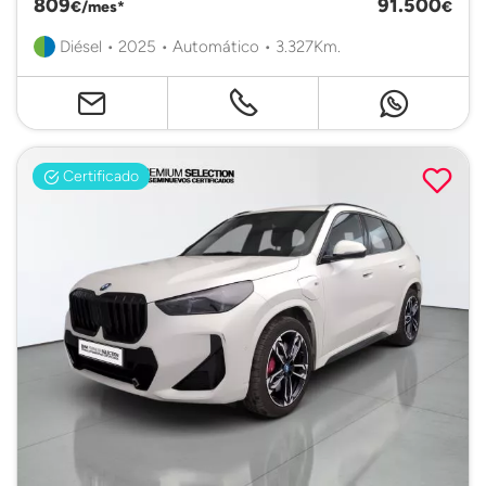
809
91.500
€/mes*
€
Diésel • 2025 • Automático • 3.327Km.
Certificado