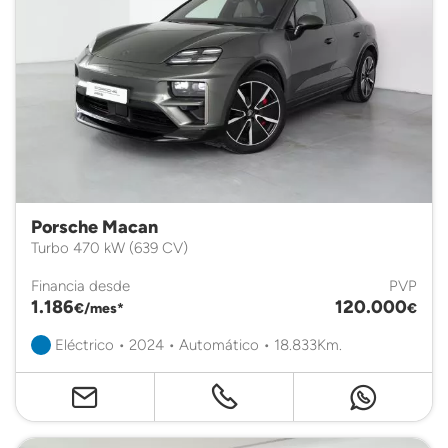
Porsche Macan
Turbo 470 kW (639 CV)
Financia desde
PVP
1.186
120.000
€/mes*
€
Eléctrico • 2024 • Automático • 18.833Km.