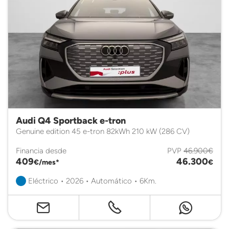
Audi Q4 Sportback e-tron
Genuine edition 45 e-tron 82kWh 210 kW (286 CV)
Financia desde
PVP
46.900€
409
46.300
€/mes*
€
Eléctrico • 2026 • Automático • 6Km.