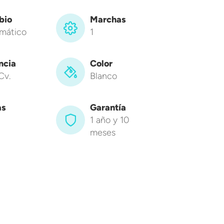
bio
Marchas
mático
1
ncia
Color
Cv.
Blanco
as
Garantía
1 año y 10
meses