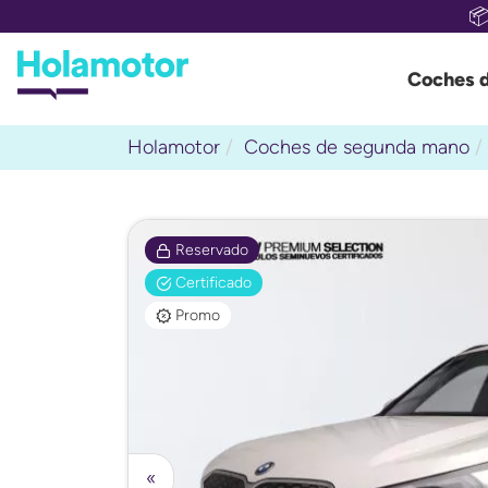

Coches 
Holamotor
Coches de segunda mano
Reservado
Certificado
Promo
«