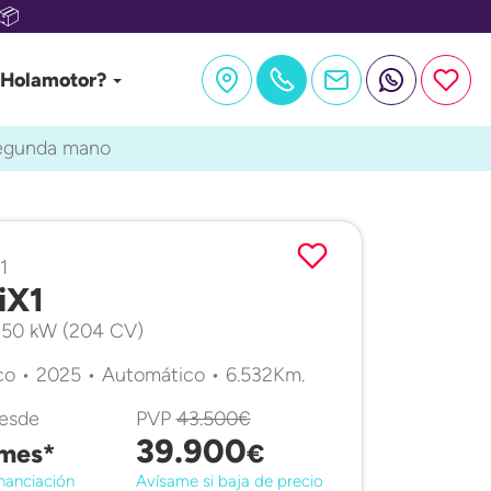
📦
 Holamotor?
segunda mano
1
iX1
150 kW (204 CV)
co • 2025 • Automático • 6.532Km.
desde
PVP
43.500€
39.900
mes*
€
nanciación
Avísame si baja de precio