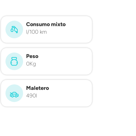
Consumo mixto
l/100 km
Peso
0Kg
Maletero
490l