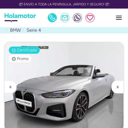
📦 ENVÍO A TODA LA PENÍNSULA, ¡RÁPIDO Y SEGURO! 📦
BMW
Serie 4
Certificado
Promo
«
»