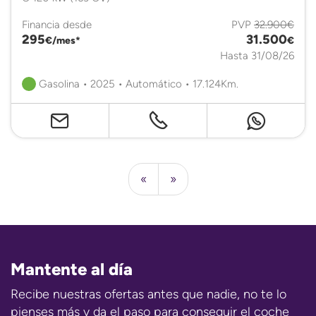
Financia desde
PVP
32.900€
295
31.500
€/mes*
€
Hasta 31/08/26
Gasolina • 2025 • Automático • 17.124Km.
«
»
Mantente al día
Recibe nuestras ofertas antes que nadie, no te lo
pienses más y da el paso para conseguir el coche