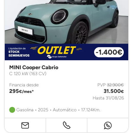
-1.400€
MINI Cooper Cabrio
C 120 kW (163 CV)
Financia desde
PVP
32.900€
295
31.500
€/mes*
€
Hasta 31/08/26
Gasolina • 2025 • Automático • 17.124Km.