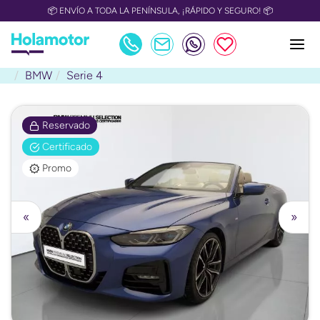
📦 ENVÍO A TODA LA PENÍNSULA, ¡RÁPIDO Y SEGURO! 📦
BMW
Serie 4
Reservado
Certificado
Promo
«
»