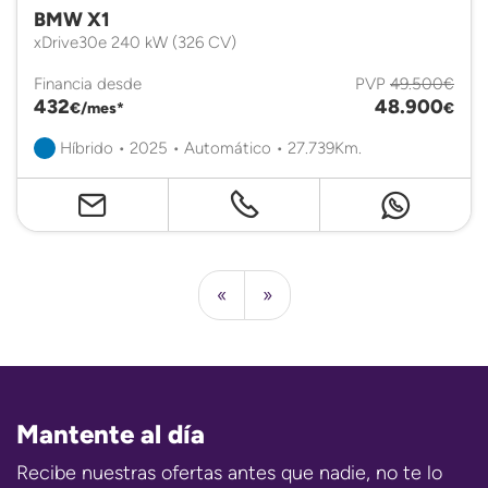
BMW X1
xDrive30e 240 kW (326 CV)
Financia desde
PVP
49.500€
432
48.900
€/mes*
€
Híbrido • 2025 • Automático • 27.739Km.
«
»
Mantente al día
Recibe nuestras ofertas antes que nadie, no te lo