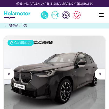
📦 ENVÍO A TODA LA PENÍNSULA, ¡RÁPIDO Y SEGURO! 📦
BMW
X3
Certificado
«
»